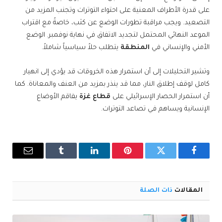
على قدرة الأطراف المعنية على احتواء التوترات وتجنب المزيد من
التصعيد. ويجب مراقبة تطورات الوضع عن كثب، خاصةً مع اقتراب
الموعد النهائي المحتمل لتجديد الاتفاق في نهاية نوفمبر. الوضع
الأمني ​​والإنساني في
المنطقة
يتطلب حلاً سياسياً شاملاً.
وتشير التحليلات إلى أن استمرار هذه الخروقات قد يؤدي إلى انهيار
كامل لوقف إطلاق النار، مما قد ينذر بمزيد من العنف والمعاناة. كما
أن استمرار الحصار الإسرائيلي على
قطاع غزة
يفاقم الأوضاع
الإنسانية ويساهم في تصاعد التوترات.
فيسبوك
تويتر
بينتيريست
لينكدإن
Tumblr
البريد
الإلكترو
المقالات
ذات الصلة