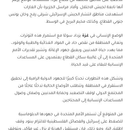
مدفعيًا على مناطق مختلفة في قطاع غزة، مستهدفًا مواقع يُزعم
أنها تابعة لجيش الاحتلال. وأفاد مراسل الجزيرة بأن الغارات
استهدفت مناطق انتشار الجيش الإسرائيلي شرقي رفح وخان يونس
جنوبي القطاع، وكذلك مخيم البريج في الوسط.
الوضع الإنساني في
غزة
يزداد سوءًا مع استمرار هذه التوترات.
وتعاني المنطقة من نقص حاد في المواد الغذائية والطبية والوقود،
مما يهدد حياة المدنيين ويعيق جهود الإغاثة. وتشير تقديرات الأمم
المتحدة إلى أن غالبية سكان القطاع يعتمدون على المساعدات
الإنسانية للبقاء على قيد الحياة.
وتشكل هذه التطورات تحديًا كبيرًا للجهود الدولية الرامية إلى تحقيق
الاستقرار في المنطقة. وتتطلب الأوضاع الحالية تدخلًا عاجلًا من
المجتمع الدولي لوقف التصعيد وحماية المدنيين وضمان وصول
المساعدات الإنسانية إلى المحتاجين.
من المتوقع أن تستمر الأمم المتحدة في جهودها الدبلوماسية
للضغط على إسرائيل والفصائل الفلسطينية للالتزام ببنود وقف
إطلاق النار. ومع ذلك، فإن مستقبل الهدنة لا يزال غير مؤكد، ويتوقف