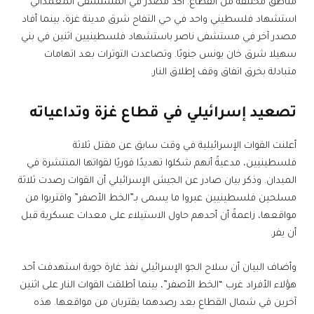
مناطق مختلفة من القطاع. أكد مصدر في المستشفى المعمداني
استشهاد فلسطيني واحد في حي التفاح شرق مدينة غزة، بينما أفاد
مصدر آخر في مستشفى ناصر باستشهاد فلسطينيين اثنين في بني
سهيلا شرق خان يونس جنوبًا. وتصاعدت التوترات بعد اتهامات
متبادلة بخرق اتفاق وقف إطلاق النار.
تصعيد إسرائيلي في قطاع غزة وتداعياته
أعلنت القوات الإسرائيلية في وقت سابق عن مقتل ثلاثة
فلسطينيين، مدعيةً أنهم شكلوا تهديدًا فوريًا لقواتها المنتشرة في
الميدان. وذكر بيان صادر عن الجيش الإسرائيلي أن القوات رصدت ثلاثة
مسلحين فلسطينيين عبروا ما يسمى بـ”الخط الأصفر” واقتربوا من
مواقعها، زاعمةً أن أحدهم حاول الاستيلاء على معدات عسكرية قبل
أن يفر.
وأضاف البيان أن سلاح الجو الإسرائيلي نفذ غارة جوية استهدفت أحد
هؤلاء الأفراد غرب “الخط الأصفر”، بينما أطلقت القوات النار على اثنين
آخرين في شمال القطاع بعد رصدهما يقتربان من مواقعها. هذه