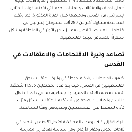
أفادت المحافظة باستشهاد 144 فلسطينياً وإصابة الآلاف نتيجة
أعمال العنف والاعتقالات وعمليات الهدم التي نفذتها قوات الاحتلال
الإسرائيلي في القدس ومحيطها خلال الفترة المذكورة. كما وثقت
المحافظة مشاركة أكثر من 289 ألف مستوطن إسرائيلي في
اقتحامات المسجد الأقصى، مما يزيد من التوتر في المنطقة ويشكل
استفزازًا للمشاعر الدينية الفلسطينية.
تصاعد وتيرة الاقتحامات والاعتقالات في
القدس
أظهرت المعطيات زيادة ملحوظة في وتيرة الاعتقالات بحق
الفلسطينيين في القدس، حيث بلغ عدد المعتقلين 11,555 شخصًا،
شملت مختلف الفئات العمرية والاجتماعية، بما في ذلك الأطفال
والنساء والطلاب والصحفيون. تُستخدم الاعتقالات بشكل متزايد
كأداة للضغط على الفلسطينيين وتهديدهم، وفقًا للمحافظة.
بالإضافة إلى ذلك، رصدت المحافظة احتجاز 51 جثمان شهيد في
ثلاجات الموتى ومقابر الأرقام، وهي سياسة تهدف إلى ممارسة