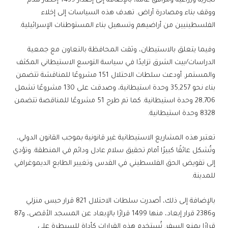
تجارية وزراعية ومرافق عامة، بالإضافة إلى إصدار 1439 إخطار هدم
ووقف بناء ومصادرة أراض. تهدف هذه السياسات إلى إخلاء
الفلسطينيين من أراضيهم وتسهيل بناء المستوطنات الإسرائيلية.
وفيما يتعلق بالاستيطان، وثقت المحافظة بالتعاون مع جمعية
الدراسات/بيت الشرق تزايدًا في سياسة التوسع الاستيطاني المكثف
والمستمر. أودعت سلطات الاحتلال 151 مشروعًا للمناقشة تتضمن
بناء نحو 35,257 وحدة استيطانية، وصدقت على 130 مشروعًا تشمل
28,706 وحدة استيطانية. كما تم طرح 51 مشروعًا للمناقصة تتضمن
8328 وحدة استيطانية.
تعتبر هذه المشاريع الاستيطانية غير قانونية بموجب القانون الدولي،
وتُشكل عائقًا كبيرًا أمام تحقيق سلام عادل ودائم في المنطقة. وتؤدي
إلى تقويض الحق الفلسطيني في القدس وتغيير الطابع الديموغرافي
للمدينة.
بالإضافة إلى ذلك، أصدرت سلطات الاحتلال 821 قرار حبس منزلي
و2386 قرار إبعاد، منها 1499 قرارًا بالإبعاد عن المسجد الأقصى، و87
قرارًا بمنع السفر. تُستخدم هذه القرارات كأداة للسيطرة على