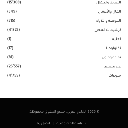
الصحة والجمال
(15٬308)
المال والأعمال
(349)
الموضة والأزياء
(315)
ترشيحات المحرر
(4٬823)
تعليم
(1)
تكنولوجيا
(17)
ثقافة وفنون
(81)
غير مصنف
(25٬557)
منوعات
(4٬759)
© 2026 الخليج العربي. جميع الحقوق محفوظة.
سياسة الخصوصية
اتصل بنا