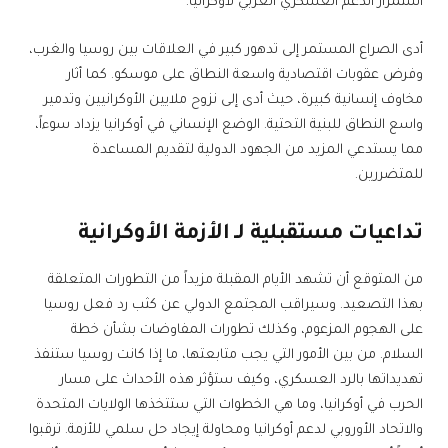
استمرار الدعم العسكري الغربي لأوكرانيا.
أدى الصراع المستمر إلى تدهور كبير في العلاقات بين روسيا والغرب،
وفرض عقوبات اقتصادية واسعة النطاق على موسكو. كما أثار
مخاوف إنسانية كبيرة، حيث أدى إلى نزوح ملايين الأوكرانيين وتدمير
واسع النطاق للبنية التحتية. الوضع الإنساني في أوكرانيا يزداد سوءاً،
مما يستدعي المزيد من الجهود الدولية لتقديم المساعدة
للمتضررين.
تداعيات مستقبلية لـ الأزمة الأوكرانية
من المتوقع أن تشهد الأيام المقبلة مزيداً من التطورات المتعلقة
بهذا التصعيد. وسيراقب المجتمع الدولي عن كثب رد فعل روسيا
على الهجوم المزعوم، وكذلك تطورات المفاوضات بشأن خطة
السلام. من بين الأمور التي يجب متابعتها، ما إذا كانت روسيا ستنفذ
تهديداتها بالرد العسكري، وكيف ستؤثر هذه الأحداث على مسار
الحرب في أوكرانيا، وما هي الخطوات التي ستتخذها الولايات المتحدة
والاتحاد الأوروبي لدعم أوكرانيا ومحاولة إيجاد حل سلمي للأزمة. ترقبوا