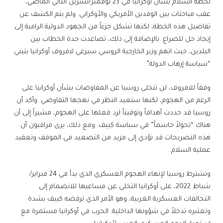
لخطة السلام بشأن أوكرانيا في 23 نوفمبر/تشرين الثاني الماضي،
عقب مباحثات بين الوفدين الأمريكي والأوكراني. ولم يتم الكشف عن
تفاصيل هذه الخطة، لكنها تشكل جزءاً من الجهود الدولية الرامية إلى
إيجاد حل للصراع. بالإضافة إلى ذلك، تصاعدت حدة الخطاب بين
البلدين، حيث اتهم وزير الخارجية الروسي سيرغي لافروف أوكرانيا بتبني
“سياسة إرهاب الدولة”.
وفقاً للافروف، لن تتخلى روسيا عن المفاوضات بشأن أوكرانيا على
الرغم من الهجوم، لكنها ستعيد النظر في نهجها التفاوضي. وأكد أن
روسيا قد حددت أهدافاً وتوقيتاً لرد فعلها على الهجوم، مشيراً إلى أن
هناك “تحولاً حاسماً” في سياسة كييف. ومع ذلك، يرى مراقبون أن
هذه التصريحات قد تؤدي إلى مزيد من التصعيد في الموقف وتعقيد
عملية السلام.
وتشترط روسيا لإنهاء الهجوم العسكري الذي بدأ في 24 فبراير/
شباط 2022، على أوكرانيا التخلي عن مساعيها للانضمام إلى
التحالفات العسكرية الغربية، وهو الأمر الذي ترفضه كييف بشدة
وتعتبره تدخلاً في شؤونها الداخلية. الحرب في أوكرانيا مستمرة مع