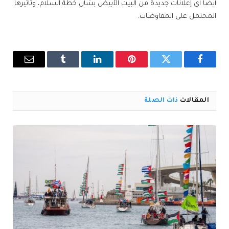
أيضاً أي إعلانات جديدة من البيت الأبيض بشأن خطة السلام، وتأثيرها
المحتمل على المفاوضات.
فيسبوك
تويتر
بينتيريست
لينكدإن
Tumblr
البريد
الإلكترو
المقالات
ذات الصلة