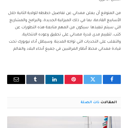
من المتوقع أن يعلن ممداني عن تفاصيل خططه للولاية الثانية خلال
الأسابيع القادمة، بما في ذلك الميزانية الجديدة، والبرامج والمشاريع
التي سيتم تنفيذها. سيكون من المهم متابعة هذه التطورات عن
كثب، لتقييم مدى قدرة ممداني على تحقيق وعوده الانتخابية،
والتغلب على التحديات التي تواجه المدينة. وسيظل أداء نيويورك تحت
قيادة ممداني محط أنظار المراقبين في جميع أنحاء البلاد والعالم.
فيسبوك
تويتر
بينتيريست
لينكدإن
Tumblr
البريد
الإلكترو
المقالات
ذات الصلة