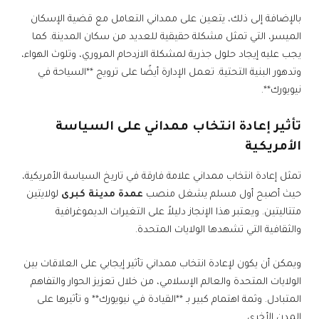
بالإضافة إلى ذلك، يتعين على ممداني التعامل مع قضية الإسكان
الميسر، التي تمثل مشكلة حقيقية للعديد من سكان المدينة. كما
يجب عليه إيجاد حلول جذرية لمشكلة الازدحام المروري، وتلوث الهواء،
وتدهور البنية التحتية. تعمل الإدارة أيضًا على ترويج **السياحة في
نيويورك**.
تأثير إعادة انتخاب ممداني على السياسة
الأمريكية
تمثل إعادة انتخاب ممداني علامة فارقة في تاريخ السياسة الأمريكية،
حيث أصبح أول مسلم يشغل منصب
عمدة مدينة كبرى
لولايتين
متتاليتين. ويعتبر هذا الإنجاز دليلاً على التغيرات الديموغرافية
والثقافية التي تشهدها الولايات المتحدة.
ويمكن أن يكون لإعادة انتخاب ممداني تأثير إيجابي على العلاقات بين
الولايات المتحدة والعالم الإسلامي، من خلال تعزيز الحوار والتفاهم
المتبادل. وثمة اهتمام كبير بـ **القيادة في نيويورك** و تأثيرها على
المدن الأخرى.