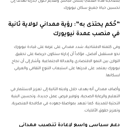
بمعالجة هذه القضايا بشكل مباشر، وتقديم حلول جذرية تهدف إلى
تحسين حياة جميع سكان نيويورك.
“حُكم يحتذى به”: رؤية ممداني لولاية ثانية
في منصب
عمدة نيويورك
وفي كلمته الافتتاحية، شدد ممداني على عزمه على قيادة نيويورك
نحو مستقبل أفضل، مؤكداً أن إدارته ستكون حريصة على تحقيق
التوازن بين النمو الاقتصادي والعدالة الاجتماعية. وأشار إلى أن نجاح
نيويورك يعتمد على قدرتها على استيعاب التنوع الثقافي والعرقي
لسكانها.
وأضاف ممداني أنه يهدف خلال ولايته الثانية إلى تعزيز الاستثمار في
التعليم والرعاية الصحية، وتوفير فرص عمل جديدة، وتحسين البنية
التحتية للمدينة. كما تعهد بمواصلة جهوده في مكافحة العنصرية،
وتعزيز حقوق الأقليات.
دعم سياسي واسع لإعادة تنصيب ممداني