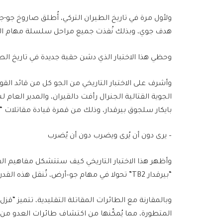
ولأول مرة في تاريخ الطيران التركي، أُطلق صاروخ جو
هدف جوي، وبذلك نُفذت جميع مراحل سلسلة مهام الج
وحظي هذا الاختبار الذي دشن حقبة جديدة في تاريخ الطي
وأشرف على الاختبار التاريخي من الجو كل من قائد الق
الجوية القتالية الجنرال رأفت دالقيران، والمدير الع
بايكار سلجوق بيرقدار، وذلك من قمرة قيادة مقاتلات “إف 16” التي أقلعت من قاعدة مرز
– يرى دون أن يُرى ويضرب دون أن يُضرب
وأظهر هذا الاختبار التاريخي كيف ستتشكل مفاهيم ال
“بيرقدار TB2” تحولا في مهام جو–أرض، تُنقل هذه القدرة الآن إلى مهام جو–جو عبر “بيرقدار قزل ألما”.
وبالمقارنة مع الطائرات المقاتلة التقليدية، تتميز “
المتطورة، مما يُمكّنها من اكتشاف طائرات العدو من