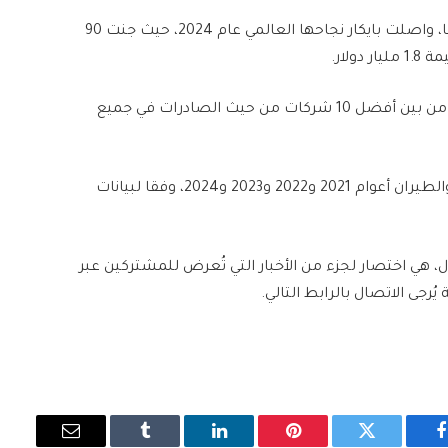
وبصفتها أكبر شركة في سوق تصدير المسيرات عالميا، واصلت بايكار نجاحها العالمي عام 2024، حيث جنت 90
لار.
وحصلت شركة بايكار على جائزة أبطال التصدير لكونها من بين أفضل 10 شركات من حيث الصادرات في جميع
كما كانت من بين أكبر 10 مصدرين في قطاعي الدفاع والطيران أعوام 2021 و2022 و2023 و2024، وفقا لبيانات
ل، هي اختصار لجزء من الأخبار التي تُعرض للمشتركين عبر
فيسبوك
تويتر
بينتيريست
لينكدإن
Tumblr
البريد