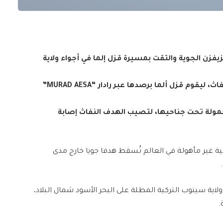
طلقت من قاعدة ميزيفزن الجوية والتقت بمسيرة قزل إلما في أجواء ولاية
– تم إطلاق هدف طائر عالي السرعة يعمل بمحرك نفاث، ليقوم قزل ألما برصدها عبر رادار “MURAD AESA”
مولة تحت جناحيها، لتصيب الهدف النفاث إصابة
الية غير مأهولة في العالم تُسقط هدفا جويا خارج مدى
ولاية سينوب التركية المطلة على البحر الأسود شمال البلاد،
.