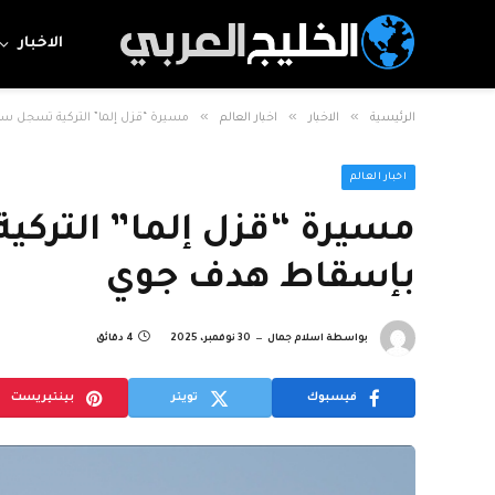
الاخبار
»
»
»
الرئيسية
الاخبار
اخبار العالم
مسيرة “قزل إلما” التركية تسجل س
اخبار العالم
مسيرة “قزل إلما” التركي
بإسقاط هدف جوي
بواسطة
اسلام جمال
30 نوفمبر، 2025
4 دقائق
فيسبوك
تويتر
بينتيريست