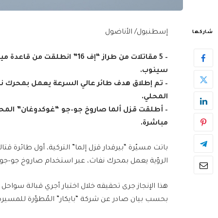
إسطنبول/ الأناضول
شاركها
– 5 مقاتلات من طراز “إف 16” ان
سينوب.
المحلي.
– أطلقت قزل ألما صاروخ جو–جو “غوكدوغان” المح
مباشرة.
باتت مسيّرة “بيرقدار قزل إلما” التركية، أول طائرة قت
الرؤية يعمل بمحرك نفاث، عبر استخدام صاروخ جو–جو.
هذا الإنجاز جرى تحقيقه خلال اختبار أجري قبالة سواحل 
بحسب بيان صادر عن شركة “بايكار” المُطوّرة للمسيرة