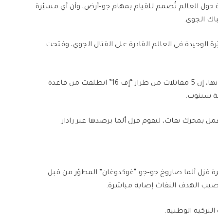
لة حول العالم تُصمم للقيام بمهام جو–أرض، وأن أي مسيّرة
باك الجوي.
يّرة الوحيدة في العالم القادرة على القتال الجوي، وفتحت
وفيما يخص مجريات الاختبار، قالت شركة بايكار في بيانها، إن 5 مقاتلات من طراز “إف 16” انطلقت من قاعدة
ية سينوب.
ل بمحرك نفاث، ليقوم قزل ألما برصدها عبر رادار
ة قزل ألما صاروخ جو–جو “غوكدوغان” المطوّر من قبل
التركية الوطنية.