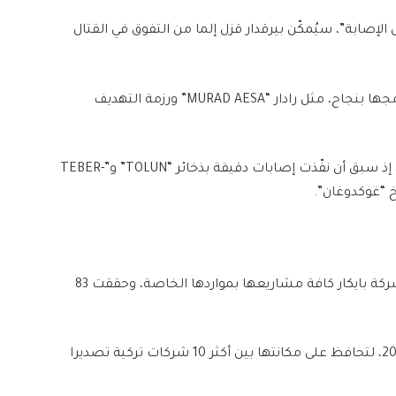
 الإصابة”، سيُمكّن بيرقدار قزل إلما من التفوق في القتال
كما تتميز قزل إلما باحتوائها على أنظمة متقدمة تم دمجها بنجاح، مثل رادار “MURAD AESA” ورزمة التهديف
وتستطيع المسيرة استخدام مختلف الذخائر المحلية، إذ سبق أن نفّذت إصابات دقيقة بذخائر “TOLUN” و”TEBER-
ومنذ بداية مسيرة البحث والتطوير عام 2003، موّلت شركة بايكار كافة مشاريعها بمواردها الخاصة، وحققت 83
وسجّلت الشركة صادرات بقيمة 1.8 مليار دولار عام 2023، لتحافظ على مكانتها بين أكثر 10 شركات تركية تصديرا