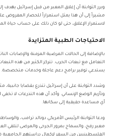
وبرر الثوابتة أن إغلاق المعبر من قبل إسرائيل يهدف 
مشيراً إلى أن هذا يمثل استمراراً للحصار المفروض عل
لاستمرار الإغلاق، حتى لو كان ذلك على حساب حياة المد
الاحتياجات الطبية المتزايدة
بالإضافة إلى الحالات المرضية المزمنة والإصابات النات
التعامل مع تبعات الحرب. تتركز الكثير من هذه التبع
يستدعي توفير برامج دعم عاجلة وخدمات متخصصة.
وشدد الثوابتة على أن إسرائيل تتذرع بقضايا جانبية، م
وتأزيم الوضع الإنساني. وأكد أن هذه التذرعات لا تخف
أي مساعدة حقيقية إلى سكانها.
ودعا الثوابتة الرئيس الأمريكي دونالد ترامب، والوسا
معبر رفح، والسماح بمرور الجرحى والمرضى لتلقي العل
الفلسطينيين من السفر لإكمال دراستهم الجامعية في