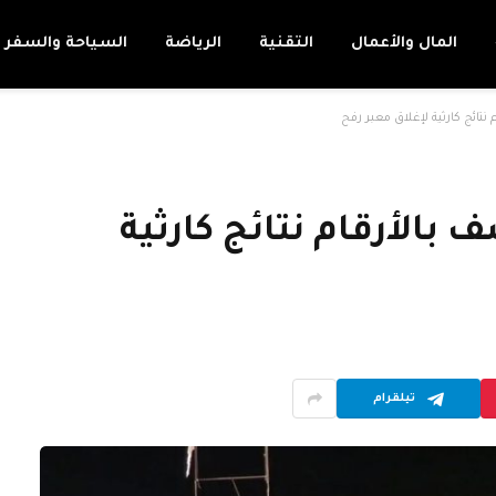
المال والأعمال
التقنية
الرياضة
السياحة والسفر
ائج كارثية لإغلاق معبر رفح
الأرقام نتائج كارثية
تيلقرام