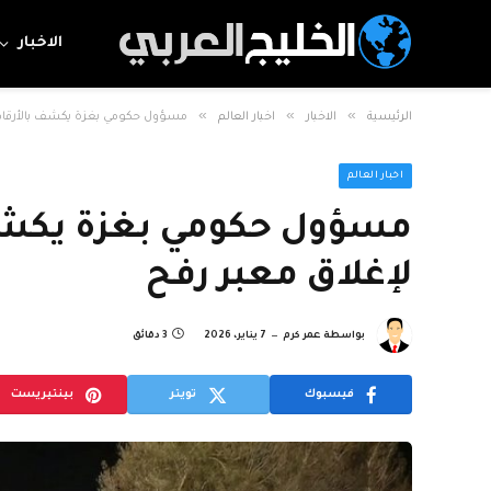
الاخبار
»
»
»
الرئيسية
الاخبار
اخبار العالم
مسؤول حكومي بغزة يكشف بالأرقام نت
اخبار العالم
مسؤول حكومي بغزة يكشف ب
لإغلاق معبر رفح
بواسطة
عمر كرم
7 يناير، 2026
3 دقائق
فيسبوك
تويتر
بينتيريست