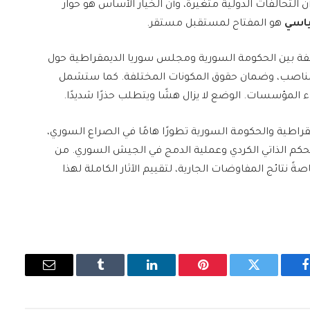
 التحالفات الدولية متغيرة، وأن الخيار الأساس هو حوار
ياسي
هو المفتاح لمستقبل مستقر.
فة بين الحكومة السورية ومجلس سوريا الديمقراطية حول
لمناصب، وضمان حقوق المكونات المختلفة. كما ستشمل
 المؤسسات. الوضع لا يزال هشًا ويتطلب حذرًا شديدًا.
مقراطية والحكومة السورية تطورًا هامًا في الصراع السوري،
لحكم الذاتي الكردي وعملية الدمج في الجيش السوري. من
ً نتائج المفاوضات الجارية، لتقييم الآثار الكاملة لهذا
فيسبوك
تويتر
بينتيريست
لينكدإن
Tumblr
البريد
الإلكتروني