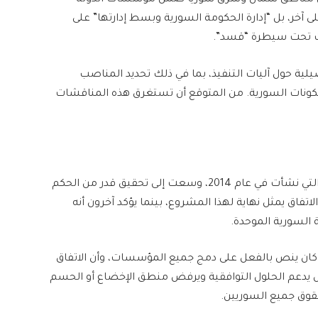
 في مناطق شمال وشرق سوريا ضمن مؤسسات الدولة
آخر، بل “إدارة الحكومة السورية وبسط إدارتها” على
انت تحت سيطرة “قسد”.
ة حول آليات التنفيذ، بما في ذلك تحديد المناصب
مكونات السورية. من المتوقع أن تستغرق هذه المناقشات
يثير الاتفاق تساؤلات حول مصير الإدارة الذاتية الكردية التي نشأت في عام 2014، وسعت إلى تحقيق قدر من الحكم
فاق يمثل نهاية لهذا المشروع، بينما يؤكد آخرون أنه
 السورية الموحدة.
ي كان ينص بالفعل على دمج جميع المؤسسات، وأن الاتفاق
لس يدعم الحلول التوافقية ويرفض منطق الإخضاع أو الحسم
حقوق جميع السوريين.