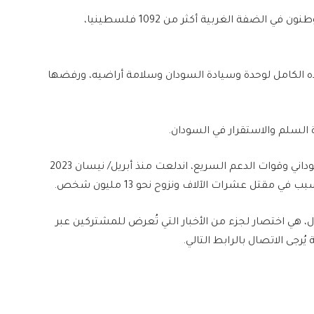
ومنذ بدئه حرب الإبادة، قتل الجيش الإسرائيلي ومستوطنون في الضفة الغربية أكثر من 1092 فلسطينيا،
ده الكامل لوحدة وسيادة السودان وسلامة أراضيه، ورفضها
السلم والاستقرار في السودان.
وتتفاقم المعاناة الإنسانية جراء حرب بين الجيش السوداني وقوات الدعم السريع، اندلعت منذ أبريل/ نيسان 2023
ل عشرات الآلاف ونزوح نحو 13 مليون شخص.
ل، هي اختصار لجزء من الأخبار التي تُعرض للمشتركين عبر