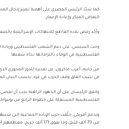
كما شدّد الرئيس المصري على أهمية تعزيز إدخال المسا
التعافي المبكر وإعادة الإعمار.
وأكد رفض بلاده القاطع للانتهاكات الإسرائيلية بالضفة
وحث السيسي، على دعم الشعب الفلسطيني وزيادة ال
الفلسطينية في الوفاء بالتزاماتها تجاه شعبها.
من جانبه، أعرب ماكرون، عن تقديره للدور المحوري ال
في تثبيت اتفاق وقف الحرب في غزة، بحسب البيان ال
واتفق الرئيسان على أن الجهود الراهنة يجب أن تفضي 
الفلسطينية المستقلة على خطوط الرابع من يونيو/حزيران 1967 وعاصمتها القدس ا
من 70 ألف قتيل وما يفوق 171 ألف جريح، معظمهم أطفال ونساء.