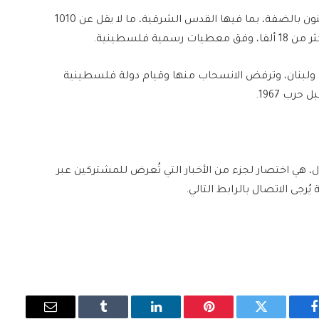
وبموازاة إبادة غزة، قتل الجيش الإسرائيلي والمستوطنون بالضفة، بما فيها القدس الشرقية، ما لا يقل عن 1010
ولبنان، وترفض الانسحاب منها وقيام دولة فلسطينية
ب 1967.
ل، هي اختصار لجزء من الأخبار التي تُعرض للمشتركين عبر
فيسبوك
تويتر
بينتيريست
لينكدإن
Tumblr
البريد