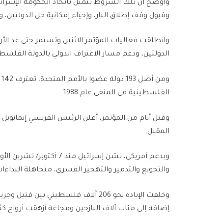
وأوضح أن تلك الشروط تتمثل باتخاذ الحكومة الإسرائ
وقبول وقف إطلاق النار، وإحياء إمكانية حل الدولتين، و
وانطلقت فعاليات المؤتمر الاثنين وتستمر حتى غد ال
الدولتين، ودعم مسار الاعتراف الدولي بالدولة الفلسطي
و
الفلسطينية في المنفى عام 1988.
وقبل أيام من المؤتمر، أعلن الرئيس الفرنسي إيمان
المقبل.
والتجويع والتدمير والتهجير القسري، متجاهلة النداءات
إضافة إلى مئات آلاف النازحين ومجاعة أزهقت أرواح كثي