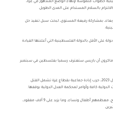
يلية خطوات ملموسة لإنهاء الوضع المتدهور في غزة،
الالتزام بالسلام المستدام على المدى الطويل.
أربعاء، بمشاركة رفيعة المستوى، لبحث سبل تنفيذ حل
نية.
من أصل 193 دولة عضوا بالأمم المتحدة، تعترف 142 دولة على الأقل بالدولة الفلسطينية التي أعلنتها القيادة
ويل ماكرون أن باريس ستعترف رسميا بفلسطين في سبتمبر
وبدعم أمريكي، تشن إسرائيل منذ 7 أكتوبر/ تشرين الأول 2023، حرب إبادة جماعية بقطاع غزة تشمل القتل
 الدولية كافة وأوامر لمحكمة العدل الدولية بوقفها.
وخلفت الإبادة نحو 206 آلاف فلسطيني بين قتيل وجريح، معظمهم أطفال ونساء، وما يزيد على 9 آلاف مفقود،
رين.