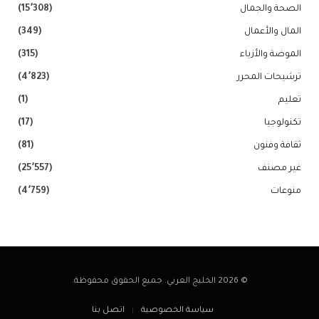
الصحة والجمال
(15٬308)
المال والأعمال
(349)
الموضة والأزياء
(315)
ترشيحات المحرر
(4٬823)
تعليم
(1)
تكنولوجيا
(17)
ثقافة وفنون
(81)
غير مصنف
(25٬557)
منوعات
(4٬759)
© 2026 الخليج العربي. جميع الحقوق محفوظة.
سياسة الخصوصية
اتصل بنا