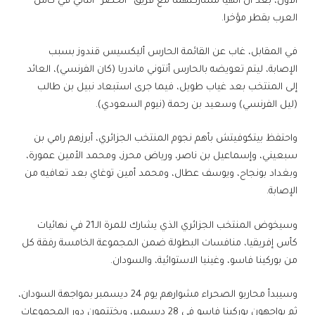
الأول، بعد أن أنهيا مشاركتهما مع فريق “الخضر” الثاني في كأس
العرب بقطر مؤخرا.
في المقابل، غاب عن القائمة الحارس أليكسيس قندوز بسبب
الإصابة، ليتم تعويضه بالحارس أنتوني ماندريا (كان الفرنسي)، العائد
إلى المنتخب بعد غياب طويل، فيما جرى استبعاد نبيل بن طالب
(ليل الفرنسي) وسعيد بن رحمة (نيوم السعودي).
واحتفظ بيتكوفيتش بأهم نجوم المنتخب الجزائري، أبرزهم رامي بن
سبعيني، وإسماعيل بن ناصر، ورياض محرز، ومحمد الأمين عمورة،
وبغداد بونجاح، ويوسف عطال، ومحمد أمين توغاي بعد تعافيه من
الإصابة.
وسيخوض المنتخب الجزائري الذي يشارك للمرة الـ21 في نهائيات
كأس إفريقيا، منافسات البطولة ضمن المجموعة الخامسة رفقة كل
من بوركينا فاسو، وغينيا الاستوائية، والسودان.
وسيبدأ محاربو الصحراء مشوارهم يوم 24 ديسمبر بمواجهة السودان،
ثم يواجهون بوركينا فاسو في 28 ديسمبر، ويختتمون دور المجموعات