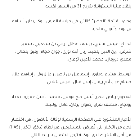
بلقاء غينيا الاستوائية بتاريخ 31 من الشهر نفسه.
وجاءت قائمة “الخضر” كالآتي: في حراسة المرمى: لوكا زيدان، أسامة
بن بوط وأنتوني ماندريا.
الدفاع: عيسى ماندي، يوسف عطال، رامي بن سبعيني، سمير
شرقي، زين الدين بلعيد، ريان آيت نوري، جوان حجام، رفيق بلغالي،
مهدي دورفال، محمد الأمين توغاي.
الوسط: هشام بوداوي، إسماعيل بن ناصر، رامز زروقي، إبراهيم مازا،
حسام عوار، آدم زرقان، إيلان قبال، فارس شايبي.
الهجوم: رياض محرز، أنيس حاج موسى، محمد الأمين عمورة، بغداد
بونجاح، منصف بقرار، رضوان بركان، عادل بولبينة.
الأخبار المنشورة على الصفحة الرسمية لوكالة الأناضول، هي اختصار
لجزء من الأخبار التي تُعرض للمشتركين عبر نظام تدفق الأخبار (HAS).
من أجل الاشتراك لدى الوكالة يُرجى الاتصال بالرابط التالي.