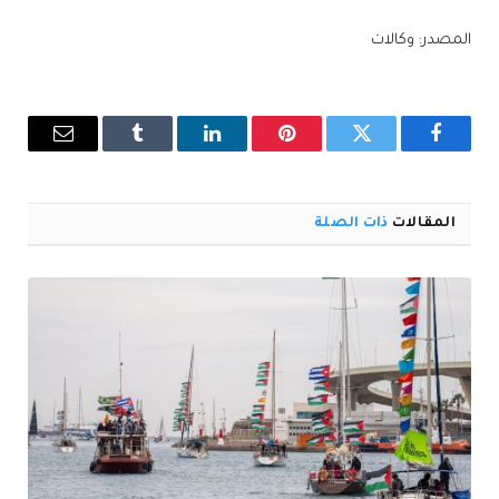
المصدر: وكالات
فيسبوك
تويتر
بينتيريست
لينكدإن
Tumblr
البريد
الإلكترو
المقالات
ذات الصلة