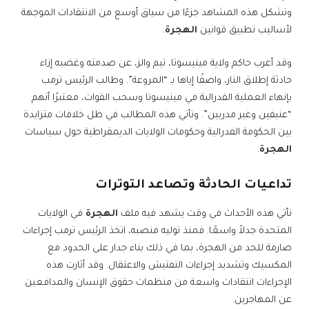
وتشكل هذه المشاهد جزءًا من سياق أوسع من الانتقادات الموجهة
لأساليب تطبيق قوانين
الهجرة
.
وقد أعرب حاكم ولاية مينيسوتا، تيم والز، عن صدمته وغضبه إزاء
حادثة إطلاق النار، واصفًا إياها بـ “المروعة”. وطالب الرئيس ترمب
بإنهاء العملية الفدرالية في مينيسوتا وسحب القوات، معتبرًا أنهم
“عنيفين وغير مدربين”. وتأتي هذه المطالب في ظل خلافات متزايدة
بين الحكومة الفدرالية وحكومات الولايات الديمقراطية حول سياسات
الهجرة
.
تداعيات الحادثة وتصاعد التوترات
تأتي هذه الأحداث في وقت يشهد فيه ملف
الهجرة
في الولايات
المتحدة جدلاً واسعًا. فمنذ توليه منصبه، اتخذ الرئيس ترمب إجراءات
صارمة للحد من الهجرة، بما في ذلك بناء جدار على الحدود مع
المكسيك وتشديد إجراءات التفتيش والاعتقال. وقد أثارت هذه
الإجراءات انتقادات واسعة من منظمات حقوق الإنسان والمدافعين
عن المهاجرين.