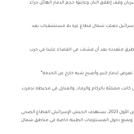
وقف إطلاق النار، وعاينوا حجم الدمار الهائل جراء
إن إسرائيل جعلت شمال قطاع غزة بلا مستشفيات بعد
بطرق متعددة بعد أن فشلت في القضاء علينا في حرب
عرض لدمار كبير وأصبح شبه خارج عن الخدمة”.
ى كانت ممتلئة بالركام والرماد، والمنازل في محيطه تدمرت
ومنذ بدء حرب الإبادة على قطاع غزة في 7 أكتوبر/ تشرين الأول 2023، يستهدف الجيش الإسرائيلي القطاع الصحي
، ويمنع دخول المستلزمات الطبية خاصة في مناطق شمال