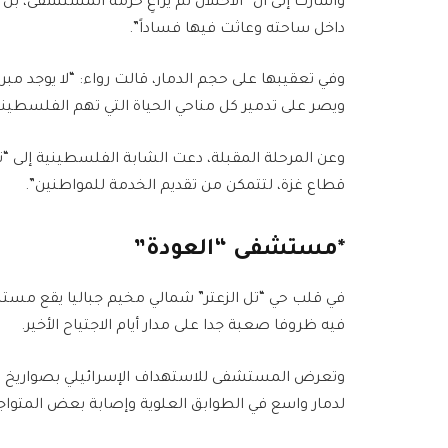
وأشارت إلى أن “الاحتلال لم يراعِ حرمة المستشفى، بل 
داخل ساحته وعاثت فيها فساداً”.
وفي تعقيبها على حجم الدمار، قالت رواء: “لا يوجد مب
ويصر على تدمير كل مناحي الحياة التي تهم الفلسطيني
وعن المرحلة المقبلة، دعت الشابة الفلسطينية إلى 
قطاع غزة، لتتمكن من تقديم الخدمة للمواطنين”.
*مستشفى “العودة”
في قلب حي “تل الزعتر” شمالي مخيم جباليا يقع مست
فيه ظروفا صعبة جدا على مدار أيام الاجتياح الأخير.
وتعرض المستشفى للاستهداف الإسرائيلي بصواريخ الطا
لدمار واسع في الطوابق العلوية وإصابة بعض المتواجد