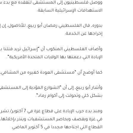
ووصل فلسطينيون إلى المستشفى لتفقده مع بدء سريان 
الاستهدافات الإسرائيلية السابقة.
بدوره، قال الفلسطيني رمضان أبو ربيع، للأناضول، 
إخراجها عن الخدمة.
وأضاف الفلسطيني المنكوب أن “إسرائيل تريد قتلنا 
الإبادة التي دعمتها بها الولايات المتحدة الأمريكية”.
كما أوضح أن “مستشفى العودة كغيره من المشافي، ت
وأشار أبو ربيع، إلى أن “الشوارع المؤدية إلى المستشف
بشكل كلي وتحولت إلى أكوام رماد”.
في غزة ويقصف ويحاصر المستشفيات وينذر بإخلائها
القطاع التي اجتاحها مجددا في 5 أكتوبر الماضي.