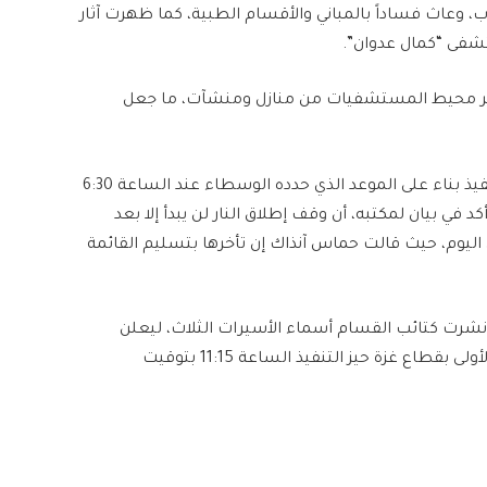
، وعاث فساداً بالمباني والأقسام الطبية، كما ظهرت آثار
تشفى “كمال عدوان”.
مير محيط المستشفيات من منازل ومنشآت، ما جعل
وصباح الأحد، دخل اتفاق وقف إطلاق النار بغزة حيز التنفيذ بناء على الموعد الذي حدده الوسطاء عند الساعة 6:30
أكد في بيان لمكتبه، أن وقف إطلاق النار لن يبدأ إلا بعد
 اليوم، حيث قالت حماس آنذاك إن تأخرها بتسليم القائمة
شرت كتائب القسام أسماء الأسيرات الثلاث، ليعلن
مكتب نتنياهو عن دخول وقف إطلاق النار في المرحلة الأولى بقطاع غزة حيز التنفيذ الساعة 11:15 بتوقيت