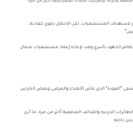
قصفه وخربه، وتمركزت الآليات الإسرائيلية أكثر من مرة
رر لاستهداف المستشفيات، لكن الاحتلال دموي كعادته،
ين”.
“تظافر الجهود بأسرع وقت لإعادة إعماد مستشفيات شمال
شفى “العودة” الذي عاش الأطباء والمرضى وبعض النازحين
ئرات الحربية والقذائف المدفعية أكثر من مرة، ما أدى
ين داخله.