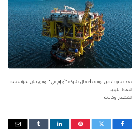
بعد سنوات من توقف أعمال شركة “أو إم في”، وفق بيان لمؤسسة
النفط الليبية
المصدر: وكالات
فيسبوك
تويتر
بينتيريست
لينكدإن
Tumblr
البريد
الإلكترو