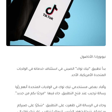
نيويورك/ الأناضول
بدأ تطبيق “تيك توك” الصيني في استئناف خدماته في الولايات
المتحدة الأمريكية، الأحد.
وأفاد بعض مستخدمي تيك توك في الولايات المتحدة أنهم رأوا
رسالة ترحيب عند فتح التطبيق، جاء فيها: “مرحبًا بكم من جديد”.
وجاء في الرسالة التي ظهرت على التطبيق: “شكرًا على صبركم
ودعمكم. نتيجة جهود الرئيس (دونالد) ترامب، عاد تيك توك إلى