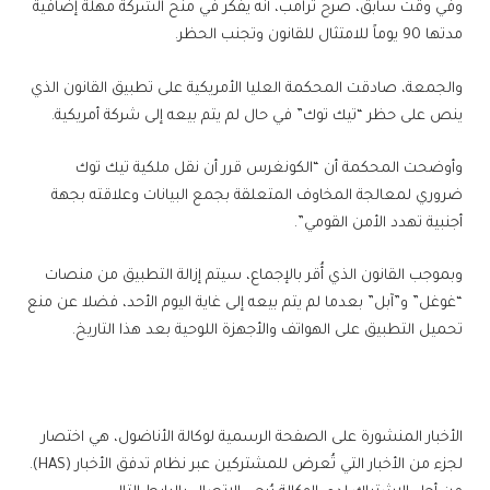
وفي وقت سابق، صرح ترامب، أنه يفكر في منح الشركة مهلة إضافية
مدتها 90 يوماً للامتثال للقانون وتجنب الحظر.
والجمعة، صادقت المحكمة العليا الأمريكية على تطبيق القانون الذي
ينص على حظر “تيك توك” في حال لم يتم بيعه إلى شركة أمريكية.
وأوضحت المحكمة أن “الكونغرس قرر أن نقل ملكية تيك توك
ضروري لمعالجة المخاوف المتعلقة بجمع البيانات وعلاقته بجهة
أجنبية تهدد الأمن القومي”.
وبموجب القانون الذي أُقر بالإجماع، سيتم إزالة التطبيق من منصات
“غوغل” و”آبل” بعدما لم يتم بيعه إلى غاية اليوم الأحد، فضلا عن منع
تحميل التطبيق على الهواتف والأجهزة اللوحية بعد هذا التاريخ.
الأخبار المنشورة على الصفحة الرسمية لوكالة الأناضول، هي اختصار
لجزء من الأخبار التي تُعرض للمشتركين عبر نظام تدفق الأخبار (HAS).