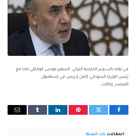
في لقاء نائب وزير الخارجية التركي، السفير موسى كولاكلي قايا مع
رئيس الوزراء السوداني كامل إدريس في إسطنبول…
المصدر: وكالات
فيسبوك
تويتر
بينتيريست
لينكدإن
Tumblr
البريد
الإلكترو
المقالات
ذات الصلة