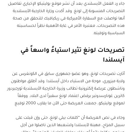
جاء رد الفعل الآيسلندي بعد أن نشر موقع بوليتيكو الإخباري تفاصيل
التصريحات المنسوبة إلى لونغ. وقد أكدت وزارة الخارجية الآيسلندية
أنها تواصلت مع السفارة الأميركية في ريكيافيك للتحقق من صحة
هذه التصريحات، معتبرة الأمر في غاية الأهمية نظراً لحساسيته
السياسية وتوقيته.
تصريحات لونغ تثير استياءً واسعاً في
آيسلندا
أثارت تصريحات لونغ، وهو عضو جمهوري سابق في الكونغرس عن
ولاية ميزوري، موجة من الاستياء داخل آيسلندا. وقد أطلق مواطنون
وناشطون عريضة إلكترونية تطالب وزيرة الخارجية الآيسلندية ثورجيردور
كاترين غونارسدوتير برفض اعتماد لونغ سفيراً لدى البلاد. ووفقاً
لموقع بوليتيكو، جمعت العريضة حتى الآن ما يقارب 2000 توقيع.
وجاء في نص العريضة أن “كلمات بيلي لونغ، حتى وإن قيلت على
سبيل المزاح، مهينة لآيسلندا ولشعبها الذين ناضلوا من أجل