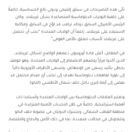
تأتي هذه التصريحات في سياق إقليمي ودولي بالغ الحساسية، خاصةً
على خلفية التوترات الدبلوماسية المتصاعدة بشأن غرينلاند. وكان
الرئيس الأميركي السابق دونالد ترامب قد لوّح في السابق بإمكانية
الاستيلاء على غرينلاند، زاعماً أن الولايات المتحدة “يجب أن تحصل
على غرينلاند لأسباب تتعلق بالأمن القومي”.
في المقابل، أعلن قادة أوروبيون دعمهم الواضح لسكان غرينلاند،
الذين أكدوا مراراً رفضهم الانضمام إلى الولايات المتحدة، وهو موقف
يحظى بتأييد رسمي من كوبنهاغن. وتسعى الأطراف الأوروبية حالياً
إلى بلورة تفاهمات دبلوماسية تهدف إلى تجنب أي صدام محتمل قد
يفضي إلى أزمة كبرى داخل حلف شمال الأطلسي (الناتو).
وتعتبر العلاقات الدبلوماسية بين الولايات المتحدة وآيسلندا ذات
أهمية استراتيجية، خاصةً في ظل التحديات الأمنية المتزايدة في
منطقة القطب الشمالي. وتشترك الدولتان في عضوية حلف الناتو
وتتعاونان في مجالات متعددة، بما في ذلك الأمن والدفاع والاقتصاد.