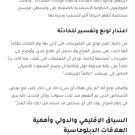
حريتهم، وكانوا دائماً أصدقاء وحلفاء للولايات المتحدة”. وطالب
الموقعون الحكومة الآيسلندية بالضغط على واشنطن لترشيح
شخصية تُظهر احتراماً أكبر لآيسلندا وسيادتها.
اعتذار لونغ وتفسير للحادثة
من جانبه، اعتذر لونغ عن التصريحات التي أدلى بها يوم الثلاثاء، مؤكداً
أنها جاءت على سبيل المزاح ولا تحمل أي طابع جدي. وأوضح في
تصريحات لصحيفة أركتيك توداي أن التعليقات التي نُقلت عنه كانت رداً
مازحاً على نكتة متداولة حول إمكانية أن يصبح المبعوث الأميركي
الخاص إلى غرينلاند “حاكماً لغرينلاند”.
وأضاف لونغ أنه “لم يكن هناك أي شيء جاد في ذلك. كنت مع بعض
الأشخاص الذين لم ألتقهم منذ ثلاث سنوات، وكان الحديث كله يدور
في إطار المزاح، وإذا كان أي شخص قد استاء من ذلك فأنا أعتذر”.
السياق الإقليمي والدولي وأهمية
العلاقات الدبلوماسية