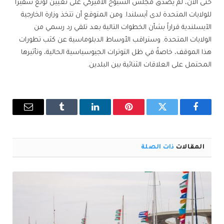
حتى الآن، لم يُصدّق مجلس الشيوخ الأميركي على تعيين لونغ سفيراً
للولايات المتحدة لدى آيسلندا. ومن المتوقع أن تتخذ وزارة الخارجية
الآيسلندية قراراً بشأن الخطوات التالية بعد تلقي رد رسمي من
الولايات المتحدة. وستراقب الأوساط الدبلوماسية عن كثب تطورات
هذا الموقف، خاصةً في ظل التوترات الجيوسياسية الحالية، وتأثيرها
المحتمل على العلاقات الثنائية بين البلدين.
فيسبوك
تويتر
بينتيريست
لينكدإن
Tumblr
البريد
الإلكترو
المقالات
ذات الصلة