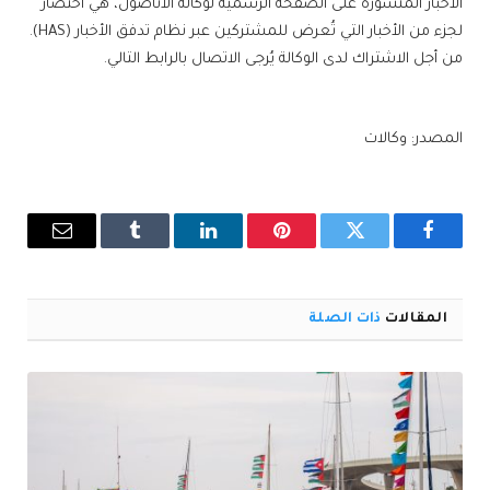
الأخبار المنشورة على الصفحة الرسمية لوكالة الأناضول، هي اختصار
لجزء من الأخبار التي تُعرض للمشتركين عبر نظام تدفق الأخبار (HAS).
من أجل الاشتراك لدى الوكالة يُرجى الاتصال بالرابط التالي.
المصدر: وكالات
فيسبوك
تويتر
بينتيريست
لينكدإن
Tumblr
البريد
الإلكترو
المقالات
ذات الصلة