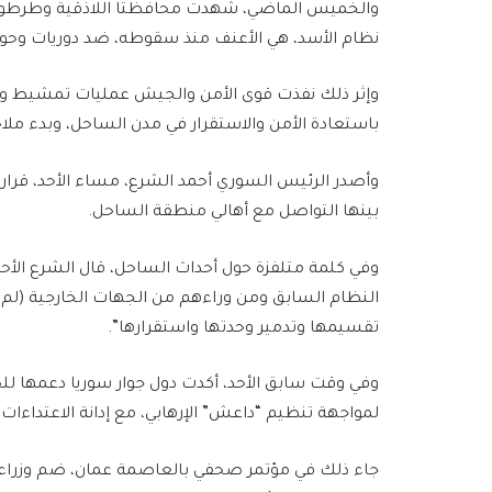
والخميس الماضي، شهدت محافظتا اللاذقية وطرطوس 
نظام الأسد، هي الأعنف منذ سقوطه، ضد دوريات وحواجز
وإثر ذلك نفذت قوى الأمن والجيش عمليات تمشيط وم
باستعادة الأمن والاستقرار في مدن الساحل، وبدء ملاحق
وأصدر الرئيس السوري أحمد الشرع، مساء الأحد، قرار
بينها التواصل مع أهالي منطقة الساحل.
وفي كلمة متلفزة حول أحداث الساحل، قال الشرع الأحد
النظام السابق ومن وراءهم من الجهات الخارجية (لم ي
تقسيمها وتدمير وحدتها واستقرارها”.
وفي وقت سابق الأحد، أكدت دول جوار سوريا دعمها ل
لمواجهة تنظيم “داعش” الإرهابي، مع إدانة الاعتداءات ا
جاء ذلك في مؤتمر صحفي بالعاصمة عمان، ضم وزراء خار