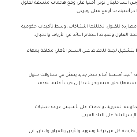
الساحليتان توترا أمنيا على وقع هجمات منسقة لفلول
 أمنية، ما أوقع قتلى وجرحى.
طاردة للفلول، تخللتها اشتباكات، وسط تأكيدات حكومية
ة الفلول وضباط النظام البائد في الأرياف والجبال.
ا بتشكيل لجنة للحفاظ على السلم الأهلي مكلفة بمهام
: “نجد أنفسنا أمام خطر جديد يتمثل في محاولات فلول
سمها) خلق فتنة وجر بلادنا إلى حرب أهلية، بهدف
لحكومة السورية، واتفقت على تأسيس غرفة عمليات
لإسرائيلية على البلد العربي.
جية كل من تركيا وسوريا والأردن والعراق ولبنان، في