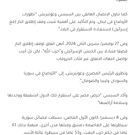
مفقود.
كما تناول الاتصال الهاتفي بين السيسي وغوتيريش “تطورات
الأوضاع في لبنان، وتم التأكيد على أهمية تثبيت وقف إطلاق النار (مع
إسرائيل) لاستعادة الاستقرار في البلاد”.
وفي 27 نوفمبر/ تشرين الثاني 2024، أنهى اتفاق لوقف إطلاق النار
قصفا متبادلا بين الجيش الإسرائيلي و”حزب الله”، لكن تل أبيب
تواصل انتهاك الاتفاق عبر مئات الخروقات.
وتطرق الرئيس المصري وغوتيريش، إلى “الأوضاع في سوريا
والسودان وليبيا والصومال”.
وأكد السيسي “حرص مصر على استقرار تلك الدول الشقيقة ووحدتها
وسلامة أراضيها”.
وفي 8 ديسمبر/ كانون الأول الماضي، بسطت فصائل سورية
سيطرتها على العاصمة دمشق وقبلها مدن أخرى، منهية بذلك 61
عاما من حكم حزب البعث، و53 عاما من سيطرة عائلة الأسد.