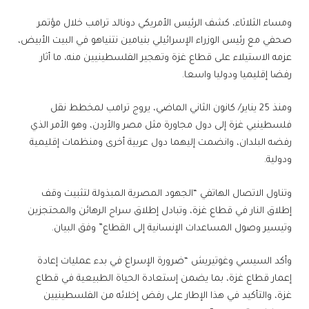
ومساء الثلاثاء، كشف الرئيس الأمريكي دونالد ترامب خلال مؤتمر
صحفي مع رئيس الوزراء الإسرائيلي بنيامين نتنياهو في البيت الأبيض،
عزمه الاستيلاء على قطاع غزة وتهجير الفلسطينيين منه، ما أثار
رفضا إقليميا ودوليا واسعا.
ومنذ 25 يناير/ كانون الثاني الماضي، يروج ترامب لمخطط نقل
فلسطينيي غزة إلى دول مجاورة مثل مصر والأردن، وهو الأمر الذي
رفضه البلدان، وانضمت إليهما دول عربية أخرى ومنظمات إقليمية
ودولية.
وتناول الاتصال الهاتفي “الجهود المصرية المبذولة لتثبيت وقف
إطلاق النار في قطاع غزة، وتبادل إطلاق سراح الرهائن والمحتجزين
وتيسير وصول المساعدات الإنسانية إلى القطاع” وفق البيان.
وأكد السيسي وغوتيريش “ضرورة الإسراع في بدء عمليات إعادة
إعمار قطاع غزة، بما يضمن إستعادة الحياة الطبيعية في قطاع
غزة، والتأكيد في هذا الإطار على رفض إخلائه من الفلسطينيين