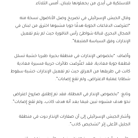
اللاسلكية في أيدي من يحملونها بلبنان، أمس الثلاثاء.
وقال الجيش الإسرائيلي في تصريح وصل الأناضول نسخة منه:
“اعترضت الدفاعات الجوية هدفًا جويا مشبوها اخترق من لبنان في
المجال البحري قبالة شواطئ رأس الناقورة حيث لم يتم تفعيل
الإنذارات وفق السياسة المتبعة”.
وأضاف: “بخصوص الإنذارات في منطقة بحيرة طبريا خشية تسلل
قطعة جوية معادية، فقد اعتُرضت طائرات حربية مسيرة معادية
كانت في طريقها من العراق حيث تم تفعيل الإنذارات خشية سقوط
شظايا عملية الاعتراض، ولم تقع إصابات”.
وتابع: “بخصوص الإنذار في المطلة، فقد تم إطلاق صاروخ اعتراض
نحو هدف مشبوه تبين فيما بعد أنه هدف كاذب، ولم تقع إصابات”.
وأشار الجيش الإسرائيلي إلى أن صفارات الإنذار دوت في منطقة
الجليل الأعلى إثر “تشخيص كاذب”.