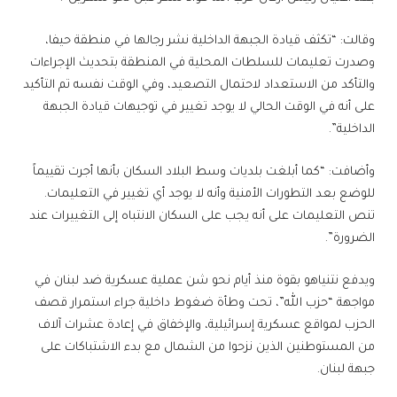
وقالت: “تكثف قيادة الجبهة الداخلية نشر رجالها في منطقة حيفا،
وصدرت تعليمات للسلطات المحلية في المنطقة بتحديث الإجراءات
والتأكد من الاستعداد لاحتمال التصعيد، وفي الوقت نفسه تم التأكيد
على أنه في الوقت الحالي لا يوجد تغيير في توجيهات قيادة الجبهة
الداخلية”.
وأضافت: “كما أبلغت بلديات وسط البلاد السكان بأنها أجرت تقييماً
للوضع بعد التطورات الأمنية وأنه لا يوجد أي تغيير في التعليمات.
تنص التعليمات على أنه يجب على السكان الانتباه إلى التغييرات عند
الضرورة”.
ويدفع نتنياهو بقوة ​​​​​​​منذ أيام نحو شن عملية عسكرية ضد لبنان في
مواجهة “حزب الله”، تحت وطأة ضغوط داخلية جراء استمرار قصف
الحزب لمواقع عسكرية إسرائيلية، والإخفاق في إعادة عشرات آلاف
من المستوطنين الذين نزحوا من الشمال مع بدء الاشتباكات على
جبهة لبنان.