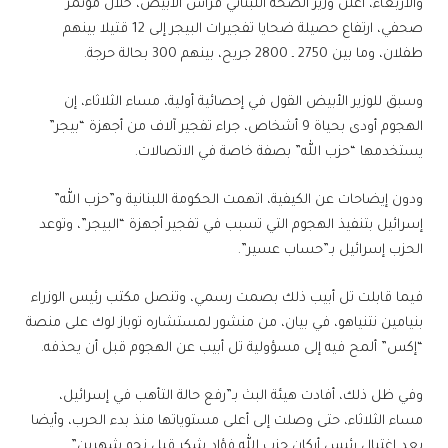
والأربعاء، أعلن وزير الصحة اللبناني فراس الأبيض، خلال مؤتمر
صحفي، ارتفاع حصيلة ضحايا تفجيرات البيجر إلى 12 قتيلا بينهم
طفلان، وما بين 2750 ـ 2800 جريح، بينهم 300 بحالة حرجة.
وسبق للوزير الأبيض القول في إحصائية أولية، مساء الثلاثاء، إن
الهجوم أودى بحياة 9 أشخاص، جراء تفجير آلاف من أجهزة “بيجر”
يستخدمها “حزب الله” بصفة خاصة في الاتصالات.
ودون إيضاحات عن الكيفية، اتهمت الحكومة اللبنانية و”حزب الله”
إسرائيل بتنفيذ الهجوم التي تسبب في تفجير أجهزة “البيجر”، وتوعد
الحزب إسرائيل بـ”حساب ‏عسير”.
فيما قابلت تل أبيب ذلك بصمت رسمي، وتنصل مكتب رئيس الوزراء
بنيامين نتنياهو، في بيان، من منشور لمستشاره توباز لوك على منصة
“إكس” ألمح فيه إلى مسؤولية تل أبيب عن الهجوم قبل أن يحذفه.
وفي ظل ذلك، أفادت هيئة البث بـ”رفع حالة التأهب في إسرائيل،
مساء الثلاثاء، حتى وصلت إلى أعلى مستوياتها منذ بدء الحرب، وأيضا
بعد اغتيال رئيس أركان حزب الله فؤاد شكر قبل نحو شهرين”.