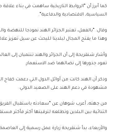
كما أبرز أن “الروابط التاريخية ساهمت في بناء علاق
السياسية، الاقتصادية والدفاعية”.
وقال: “بالفعل، تعتبر الجزائر الهند نموذجا للنهضة وا
وهذا ما يفتح المجال لبلدينا للبحث عن سبل تعزيز علاقا
وأشار شنقريحة إلى أن الجزائر والهند تنتميان إلى ال
تعود جذورها إلى نضالهما ضد الاستعمار.
وذكر أن الهند كانت من أوائل الدول التي دعمت كفاح ا
مشهودة في دعم الهند على الصعيد الدولي.
من جهته، أعرب شوهان عن “سعادته باستقبال الفريق
الثنائية بين البلدين وتطلعه لترقيتها أكثر فأكثر مست
والأربعاء، بدأ شنقريحة زيارة عمل رسمية إلى العاصمة