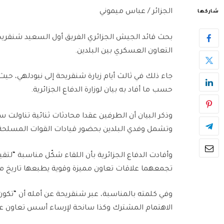
الجزائر / عباس ميموني
شاركها
بحث قائد الجيش الجزائري الفريق أول السعيد شنقريح
التعاون العسكري بين البلدين.
جاء ذلك في ثالث أيام زيارة شنقريحة إلى نيودلهي، حي
حسب ما أفاد به بيان لوزارة الدفاع الجزائرية.
وذكر البيان أن الطرفين عقدا محادثات ثنائية تناولت س
وتشمل وفدي البلدين بحضور قيادات القوات المسلحة 
وأفادت الدفاع الجزائرية بأن اللقاء شكّل مناسبة “لتقيي
تجمعهما علاقات تعاون مميزة وقوية يطبعها تاريخ م
وفي كلمته بالمناسبة، عبر شنقريحة عن أمله أن “تك
الاهتمام المشترك وكذا سانحة لإرساء أسس تعاون ع