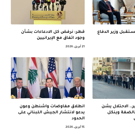
ستقبل وزير الدفاع
قطر: نرفض كل الادعاءات بشأن
وجود اتفاق مع الإيرانيين
21 أبريل، 2026
.. الاحتلال يشن
انطلاق مفاوضات واشنطن وعون
بالضفة وينكل
يدعو لانتشار الجيش اللبناني على
الحدود
15 أبريل، 2026