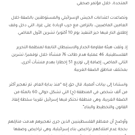
المتحدة، خلال مؤتمر صحفي.
وتصاعدت اعتداءات الجيش الإسرائيلي والمستوطنين بالضفة خلال
العامين الماضيين، بالتزامن مع حرب الإبادة على غزة، التي دخل وقف
إطلاق النار فيها حيز التنفيذ يوم 10 أكتوبر/ تشرين الأول الماضي.
إذ وثقت هيئة مقاومة الجدار والاستيطان التابعة لمنظمة التحرير
الفلسطينية، 46 عملية هدم طالت 76 منشأة خلال نوفمبر/ تشرين
الثاني الماضي، إضافة إلى توزيع 51 إخطارا بهدم منشآت أخرى،
بمختلف مناطق الضفة الغربية.
واستنادا إلى بيانات أممية، قال حق إنه “منذ بداية العام، تم تهجير أكثر
من ألف شخص في المنطقة (ج) التي تشكل حوالي 60 بالمئة من
الضفة الغربية، وهي منطقة تحتكر فيها إسرائيل تقريبا سلطة إنفاذ
القانون والتخطيط والبناء”.
وأوضح أن معظم الفلسطينيين الذين جرى تهجيرهم هدمت منازلهم
بحجة عدم امتلاكهم تراخيص بناء إسرائيلية، وهي تراخيص وصفها