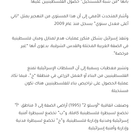
بأنها “من شبه المستحيل” حصول الفلسطينيين عليها.
وأشار المتحدث الأممي إلى أن هذا المستوى من التهجير يمثل “ثاني
أعلى معدل سنوي” يسجل منذ عام 2009.
وتنفذ إسرائيل بشكل متكرر عمليات هدم لمنازل ومبان فلسطينية
في الضفة الغربية المحتلة والقدس الشرقية، بدعوى أنها “غير
مرخصة”.
وتشير معطيات رسمية إلى أن السلطات الإسرائيلية تمنع
الفلسطينيين من البناء أو العمل الزراعي في منطقة “ج”، فيما تكاد
عملية الحصول على تراخيص بناء للفلسطينيين هناك تكون
مستحيلة.
وصنفت اتفاقية “أوسلو 2” (1995) أراضي الضفة إلى 3 مناطق: “أ”
تخضع لسيطرة فلسطينية كاملة، و”ب” تخضع لسيطرة أمنية
إسرائيلية ومدنية وإدارية فلسطينية، و”ج” تخضع لسيطرة مدنية
وإدارية وأمنية إسرائيلية.