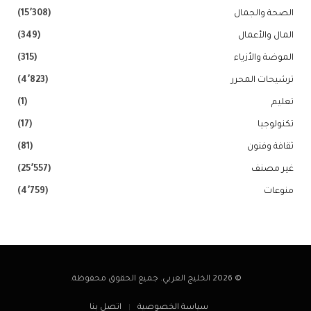
الصحة والجمال
(15٬308)
المال والأعمال
(349)
الموضة والأزياء
(315)
ترشيحات المحرر
(4٬823)
تعليم
(1)
تكنولوجيا
(17)
ثقافة وفنون
(81)
غير مصنف
(25٬557)
منوعات
(4٬759)
© 2026 الخليج العربي. جميع الحقوق محفوظة.
سياسة الخصوصية
اتصل بنا