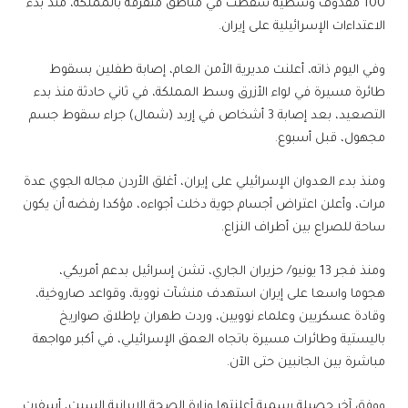
100 مقذوف وشظية سقطت في مناطق متفرقة بالمملكة، منذ بدء
الاعتداءات الإسرائيلية على إيران.
وفي اليوم ذاته، أعلنت مديرية الأمن العام، إصابة طفلين بسقوط
طائرة مسيرة في لواء الأزرق وسط المملكة، في ثاني حادثة منذ بدء
التصعيد، بعد إصابة 3 أشخاص في إربد (شمال) جراء سقوط جسم
مجهول، قبل أسبوع.
ومنذ بدء العدوان الإسرائيلي على إيران، أغلق الأردن مجاله الجوي عدة
مرات، وأعلن اعتراض أجسام جوية دخلت أجواءه، مؤكدا رفضه أن يكون
ساحة للصراع بين أطراف النزاع.
ومنذ فجر 13 يونيو/ حزيران الجاري، تشن إسرائيل بدعم أمريكي،
هجوما واسعا على إيران استهدف منشآت نووية، وقواعد صاروخية،
وقادة عسكريين وعلماء نوويين، وردت طهران بإطلاق صواريخ
باليستية وطائرات مسيرة باتجاه العمق الإسرائيلي، في أكبر مواجهة
مباشرة بين الجانبين حتى الآن.
ووفق آخر حصيلة رسمية أعلنتها وزارة الصحة الإيرانية السبت، أسفرت