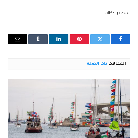
المصدر: وكالات
فيسبوك
تويتر
بينتيريست
لينكدإن
Tumblr
البريد
الإلكترو
المقالات
ذات الصلة