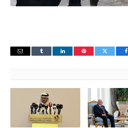
فيسبوك
تويتر
بينتيريست
لينكدإن
Tumblr
البريد
الإلكتروني