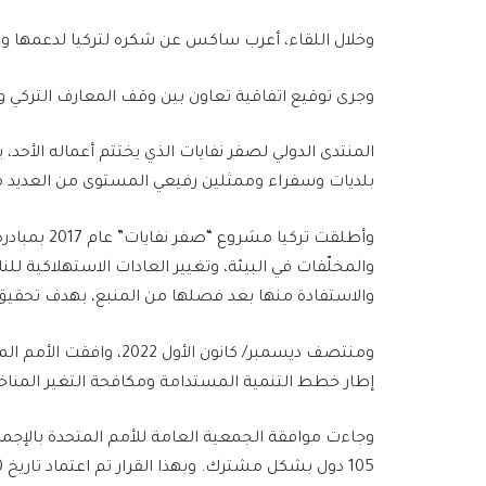
وخلال اللقاء، أعرب ساكس عن شكره لتركيا لدعمها وم
وجرى توقيع اتفاقية تعاون بين وقف المعارف التركي و
بلديات وسفراء وممثلين رفيعي المستوى من العديد من
وأطلقت تركيا
والمخلّفات في البيئة، وتغيير العادات الاستهلاكية للن
والاستفادة منها بعد فصلها من المنبع، بهدف تحقيق نسبة إعادة ت
ومنتصف ديسمبر/ كانون الأ
إطار خطط التنمية المستدامة ومكافحة التغير المناخ
وجاءت موافقة الجمعية العامة للأمم المتحدة بالإجما
105 دول بشكل مشترك. وبهذا القرار تم اعتماد تاريخ 30 مارس/آذار يوما عالميا لـ”صفر نفايات”.