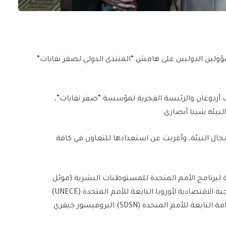
سؤولين الدوليين على هامش “المنتدى الدولي لصفر نفايات”
أردوغان والرئيسة الفخرية لمؤسسة “صفر نفايات”،
لبيئة شينا أنصاري.
ال البيئة، وأعربت عن استعدادها للتعاون في كافة
لبرنامج الأمم المتحدة للمستوطنات البشرية (موئل
الأمم المتحدة) أناكلوديا روسباخ، والأمينة التنفيذية للجنة الاقتصادية لأوروبا التابعة للأمم المتحدة (UNECE)
تاتيانا مولتشيان، ورئيس شبكة حلول التنمية المستدامة التابعة للأمم المتحدة (SDSN) البروفيسور جيفري