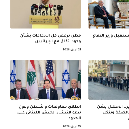
ستقبل وزير الدفاع
قطر: نرفض كل الادعاءات بشأن
وجود اتفاق مع الإيرانيين
21 أبريل، 2026
.. الاحتلال يشن
انطلاق مفاوضات واشنطن وعون
بالضفة وينكل
يدعو لانتشار الجيش اللبناني على
الحدود
15 أبريل، 2026