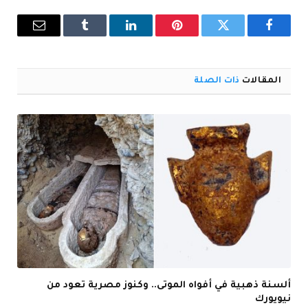
فيسبوك
تويتر
بينتيريست
لينكدإن
Tumblr
البريد
الإلكترو
المقالات
ذات الصلة
ألسنة ذهبية في أفواه الموتى.. وكنوز مصرية تعود من
نيويورك