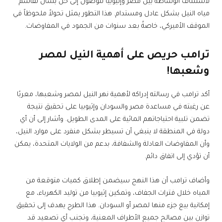
لاستئناف الوساطة بين مصر وإثيوبيا للوصول إلى حل بشأن تقاسم
مياه النيل بشكل عادل ومستدام. هذا التطور يمثل تحولاً ملحوظاً في
الموقف الأميركي، خاصةً بعد سنوات من الجمود في المفاوضات.
ترامب حريص على أهمية النيل لمصر
وشعبها!
أكد ترامب في رسالته إدراكه لأهمية نهر النيل لمصر وشعبها، معربًا
عن رغبته في مساعدة مصر والسودان وإثيوبيا على تحقيق نتيجة
تضمن تلبية احتياجاتهم المائية على المدى الطويل. وأشار إلى أن أي
دولة في المنطقة لا ينبغي أن تسيطر بشكل منفرد على موارد النيل،
وأن المفاوضات العادلة والشفافة، بدعم من الولايات المتحدة، يمكن
أن تؤدي إلى اتفاق دائم.
وأضاف ترامب أن هذا النهج سيضمن إطلاق كميات متوقعة من
المياه خلال فترات الجفاف، وتمكين إثيوبيا من توليد الكهرباء، مع
إمكانية بيع جزء منها لمصر أو السودان. هذا الطرح يهدف إلى تحقيق
توازن بين مصالح جميع الأطراف المعنية، وتجنب أي تصعيد قد