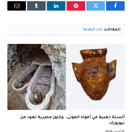
فيسبوك
تويتر
بينتيريست
لينكدإن
Tumblr
البريد
الإلكترو
المقالات
ذات الصلة
ألسنة ذهبية في أفواه الموتى.. وكنوز مصرية تعود من
نيويورك