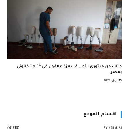
مئات من مبتوري الأطراف بغزة عالقون في “تيه” قانوني
بمصر
15 أبريل، 2026
اقسام الموقع
اخبار التقنية
(4٬613)