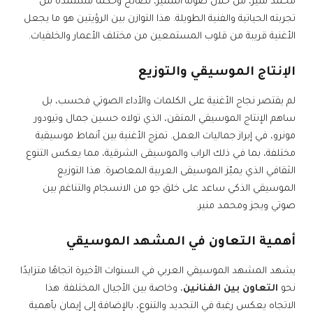
محمد منير، من خلال صوته المميز، نصائح وحكمًا مستمدة من
تجربته الحياتية والفنية الطويلة. هذا التوازن بين الرؤيتين هو ما يجعل
الأغنية قريبة من قلوب المستمعين من مختلف الأعمار والخلفيات.
الإنتاج الموسيقي والتوزيع
لم يقتصر نجاح الأغنية على الكلمات والأداء الصوتي فحسب، بل
ساهم الإنتاج الموسيقي المتقن، الذي تولاه حسين جمال وتيودور
مونرو، في إبراز جماليات العمل. تمزج الأغنية بين أنماط موسيقية
مختلفة، بما في ذلك الراب والموسيقى الشرقية، مما يعكس التنوع
الثقافي الذي يميّز الموسيقى العربية المعاصرة. هذا التوزيع
الموسيقي الذكي ساعد على خلق جو من الانسجام والتناغم بين
صوتي ويجز ومحمد منير.
أهمية التعاون في المشهد الموسيقي
يشهد المشهد الموسيقي العربي في السنوات الأخيرة اتجاهًا متزايدًا
نحو
التعاون بين الفنانين
، وخاصة بين الأجيال المختلفة. هذا
الاتجاه يعكس رغبة في التجديد والتنوع، بالإضافة إلى إيمان بأهمية