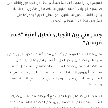
الموسيقى الرقمية، لاقت استحسانًا واسعًا من الجمهور والنقاد على
حد سواء. تجاوزت الأغنية المليون مشاهدة في غضون أيام قليلة،
وأثارت نقاشات حول مستقبل الموسيقى العربية وقدرتها على
استيعاب مختلف الأنماط والاتجاهات.
جسر فني بين الأجيال: تحليل أغنية “كلام
فرسان”
يمثل هذا الدويتو الموسيقي أكثر من مجرد أغنية؛ إنه حوار فني وثقافي
بين جيلين مختلفين. ويجز، الذي بدأ مسيرته في عالم الراب قبل
سنوات قليلة، يمثل صوت الشباب وطموحاتهم، بينما يمثل محمد
منير، أحد أبرز رموز الأغنية المصرية، تراثًا فنيًا غنيًا وخبرة طويلة في هذا
المجال. هذا التلاقي بين الخبرة والطموح هو ما يمنح الأغنية قوتها
وجاذبيتها.
الكلمات، التي كتبها ويجز بالتعاون مع أمير طعيمة، تعكس صراعات
الشباب وتحدياتهم، بالإضافة إلى رؤيتهم الخاصة للعالم. بينما يقدم