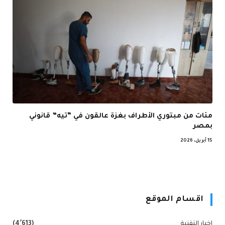
مئات من مبتوري الأطراف بغزة عالقون في “تيه” قانوني
بمصر
15 أبريل، 2026
اقسام الموقع
اخبار التقنية
(4٬613)