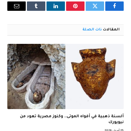
فيسبوك
تويتر
بينتيريست
لينكدإن
Tumblr
البريد
الإلكترو
المقالات
ذات الصلة
ألسنة ذهبية في أفواه الموتى.. وكنوز مصرية تعود من
نيويورك