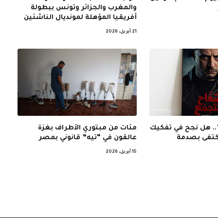
والمغرب والجزائر وتونس ببطولة
أفريقيا المؤهلة لمونديال الناشئين
21 أبريل، 2026
. هل نجح في تفكيك
مئات من مبتوري الأطراف بغزة
اكتفى بصدمة
عالقون في “تيه” قانوني بمصر
15 أبريل، 2026