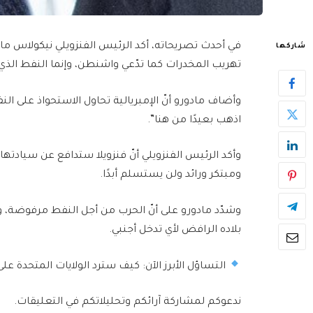
في أحدث تصريحاته، أكد الرئيس الفنزويلي نيكولاس ماد
شاركها
تهريب المخدرات كما تدّعي واشنطن، وإنما النفط الذي
وأضاف مادورو أنّ الإمبريالية تحاول الاستحواذ على الن
اذهب بعيدًا من هنا”.
وأكد الرئيس الفنزويلي أنّ فنزويلا ستدافع عن سيادت
ومبتكر ورائد ولن يستسلم أبدًا.
وشدّد مادورو على أنّ الحرب من أجل النفط مرفوضة، و
بلاده الرافض لأي تدخل أجنبي.
التساؤل الأبرز الآن: كيف سترد الولايات المتحدة ع
ندعوكم لمشاركة آرائكم وتحليلاتكم في التعليقات.