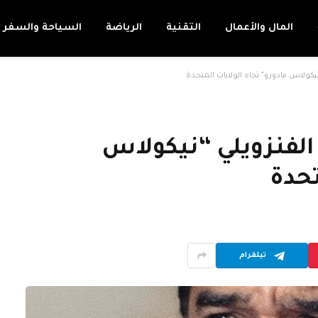
المال والأعمال
التقنية
الرياضة
السياحة والسفر
يكولاس مادورو” تجاه الولايات المتحدة
الفنزويلي “نيكولاس
تحدة
تيلقرام