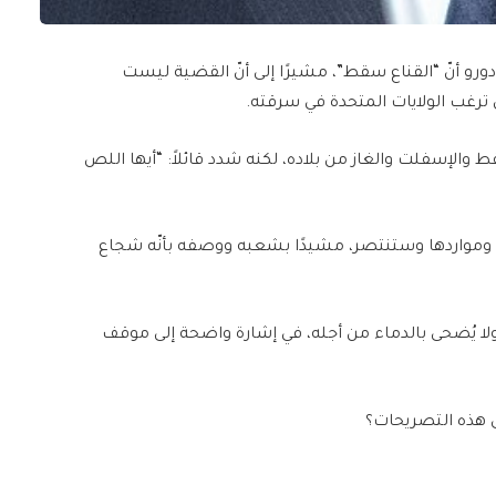
ورو أنّ “القناع سقط”، مشيرًا إلى أنّ القضية ليست
 ترغب الولايات المتحدة في سرقته.
فط والإسفلت والغاز من بلاده، لكنه شدد قائلاً: “أيها اللص
ها ومواردها وستنتصر، مشيدًا بشعبه ووصفه بأنّه شجاع
لا يُضحى بالدماء من أجله، في إشارة واضحة إلى موقف
لى هذه التصريحات؟