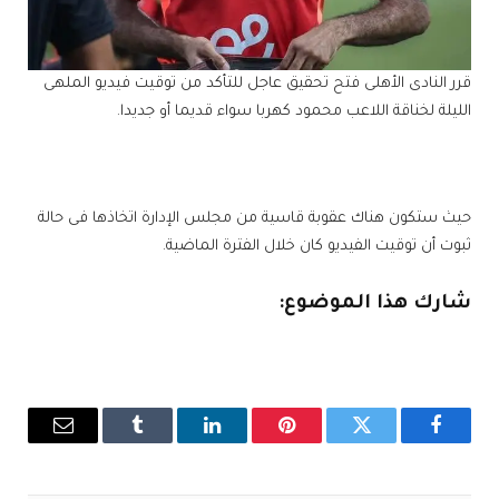
قرر النادى الأهلى فتح تحقيق عاجل للتأكد من توقيت فيديو الملهى
الليلة لخناقة اللاعب محمود كهربا سواء قديما أو جديدا.
حيث ستكون هناك عقوبة قاسية من مجلس الإدارة اتخاذها فى حالة
ثبوت أن توقيت الفيديو كان خلال الفترة الماضية.
شارك هذا الموضوع:
فيسبوك
تويتر
بينتيريست
لينكدإن
Tumblr
البريد
الإلكترو