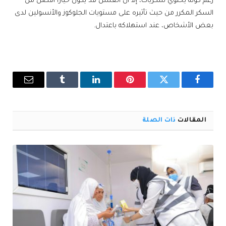
رغم كونه يحتوي سكريات، إلا أن العسل قد يكون خياراً أفضل من
السكر المكرر من حيث تأثيره على مستويات الجلوكوز والأنسولين لدى
بعض الأشخاص، عند استهلاكه باعتدال.
فيسبوك
تويتر
بينتيريست
لينكدإن
Tumblr
البريد
الإلكترو
المقالات
ذات الصلة