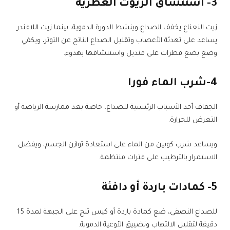
3- استنشاق الزيوت العطرية
زيت النعناع يخفف الصداع وينشط الدورة الدموية، بينما زيت اللافندر
يساعد على تهدئة الأعصاب وتقليل الصداع الناتج عن التوتر، ويكفي
وضع بضع قطرات على منديل واستنشاقها بهدوء.
4-شرب الماء فورا
الجفاف أحد الأسباب الرئيسية للصداع، خاصة بعد ممارسة الرياضة أو
التعرض للحرارة.
ويساعد شرب كوبين من الماء على استعادة توازن الجسم، ويفضل
الاستمرار بالترطيب على فترات منتظمة.
5- كمادات باردة أو دافئة
للصداع النصفي، ضع كمادة باردة أو كيس ثلج على الجبهة لمدة 15
دقيقة لتقليل الالتهاب وتضييق الأوعية الدموية.