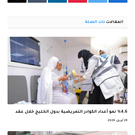
فيسبوك
تويتر
بينتيريست
لينكدإن
Tumblr
البريد
الإلكترو
المقالات
ذات الصلة
%4.6 نمو أعداد الكوادر التمريضية بدول الخليج خلال عقد
29 أبريل، 2026