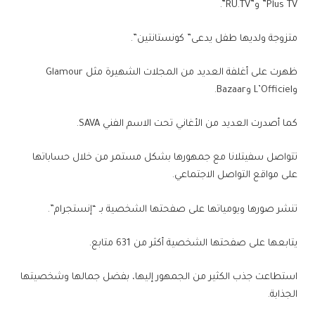
Plus TV” و”RU.TV”.
متزوجة ولديها طفل يدعى” كونستانتين”.
ظهرت على أغلفة العديد من المجلات الشهيرة مثل Glamour
وL’Officiel وBazaar.
كما أصدرت العديد من الأغاني تحت الاسم الفني SAVA.
تتواصل سفيتلانا مع جمهورها بشكل مستمر من خلال حساباتها
على مواقع التواصل الاجتماعي.
تنشر صورها ويومياتها على صفحتها الشخصية بـ “إنستجرام”.
يتابعها على صفحتها الشخصية أكثر من 631 متابع.
استطاعت جذب الكثير من الجمهور إليها، بفضل جمالها وشخصيتها
الجذابة.