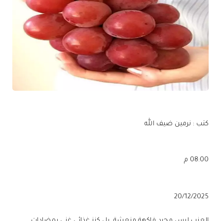
كتب : نرمين ضيف الله
08:00 م
20/12/2025
العنب ليس مجرد فاكهة منعشة، بل كنز غذائي غني بمضادات