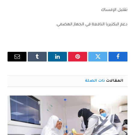
تقليل الإمساك
دعم البكتيريا النافعة في الجهاز الهضمي.
فيسبوك
تويتر
بينتيريست
لينكدإن
Tumblr
البريد
الإلكترو
المقالات
ذات الصلة