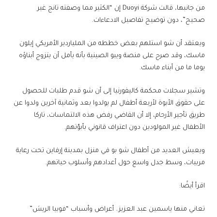
من جانبها، قالت شركة Duoyi إن “الكثير مما وصفته تانج غير
صحيح”، دون توضيح تفاصيل الادعاءات.
ويعتقد أن شو استلهم بعض خططه من الملياردير الأمريكي إيلون
ماسك، وقد صرح على منصة ويبو الصينية بأنه يأمل أن يتزوج أبناؤه
يوما ما من أبناء ماسك.
وتشير سجلات محكمة كاليفورنيا إلى أن شو قدم طلبات للحصول
على حقوق الأبوة لأربعة أطفال لم يولدوا بعد وثمانية آخرين ولدوا عن
طريق تأجير الأرحام، إلا أن القاضي رفض هذه الالتماسات، تاركا
الأطفال غير المولودين دون اعتراف قانوني بأبوّتهم.
ويعيش العديد من أطفال شو بو في منزل بمدينة إرفاين تحت رعاية
مربيات، وسط جدل واسع حول أعدادهم وأسلوب حياتهم.
اقرأ أيضًا:
تعاني منها ياسمين عبد العزيز.. أعراض وأسباب “فوبيا الريش”