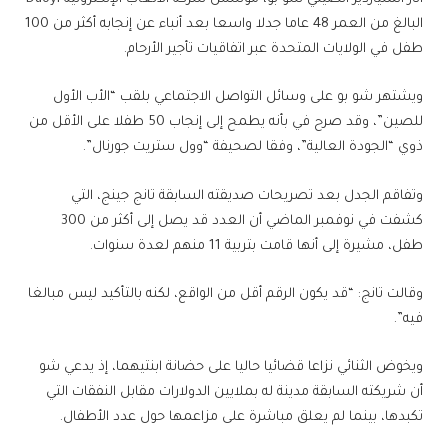
البالغ من العمر 48 عاما جدلا واسعا بعد أنباء عن إنجابه أكثر من 100
طفل في الولايات المتحدة عبر اتفاقيات تأجير الأرحام.
ويشتهر شو بو على وسائل التواصل الاجتماعي بلقب “الأب الأول
للصين”، وقد صرح في بأنه يطمح إلى إنجاب 50 طفلا على الأقل من
ذوي “الجودة العالية”، وفقا لصحيفة “وول ستريت جورنال”.
وتفاقم الجدل بعد تصريحات صديقته السابقة تانج جينج، التي
كشفت في نوفمبر الماضي أن العدد قد يصل إلى أكثر من 300
طفل، مشيرة إلى أنها قامت بتربية 11 منهم لعدة سنوات.
وقالت تانج: “قد يكون الرقم أقل من الواقع، لكنه بالتأكيد ليس مبالغا
فيه”.
ويخوض الثنائي نزاعا قضائيا حاليا على حضانة ابنتيهما، إذ يدعي شو
أن شريكته السابقة مدينة له بملايين الدولارات مقابل النفقات التي
تكبدها، بينما لم يعلق مباشرة على مزاعمها حول عدد الأطفال.