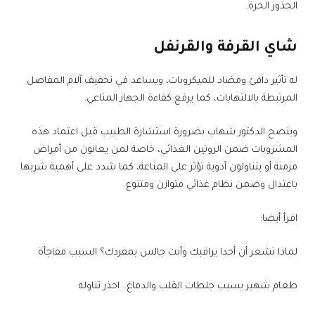
الجذور الحرة.
شاي القرفة والقرنفل
له تأثير دافئ ومضاد للميكروبات، ويساعد في تخفيف آلام المفاصل
المرتبطة بالالتهابات، كما يرفع كفاءة الجهاز المناعي.
وينصح الدكتور شهاب بضرورة استشارة الطبيب قبل اعتماد هذه
المشروبات ضمن الروتين الغذائي، خاصة لمن يعانون من أمراض
مزمنة أو يتناولون أدوية تؤثر على المناعة، كما شدد على أهمية شربها
باعتدال وضمن نظام غذائي متوازن ومتنوع.
اقرأ أيضا:
لماذا تشعر أن أحدا يراقبك وأنت جالس بمفردك؟ السبب مفاجأة
طعام شهير يسبب جلطات القلب والدماغ.. احذر تناوله