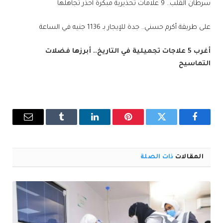
سرطان القلب.. 9 علامات تحذيرية مبكرة احذر تجاهلها
على طريقة أكرم حسني.. جدة للإيجار بـ 1136 جنيه في الساعة
أغرب 5 علاجات تجميلية في التاريخ.. أبرزها فضلات
التماسيح
فيسبوك
تويتر
بينتيريست
لينكدإن
Tumblr
البريد
الإلكترو
المقالات
ذات الصلة