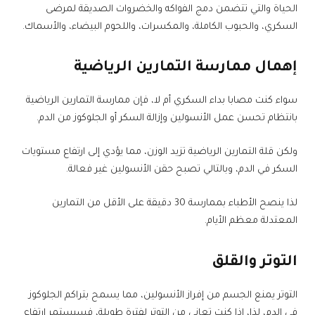
الحياة والتي تتضمن دمج الفواكه والخضروات الصديقة لمرضى
السكري، والحبوب الكاملة، والمكسرات، واللحوم البيضاء، والأسماك.
إهمال ممارسة التمارين الرياضية
سواء كنت مصابا بداء السكري أم لا، فإن ممارسة التمارين الرياضية
بانتظام تحسن عمل الأنسولين وإزالة السكر أو الجلوكوز من الدم.
ولكن قلة التمارين الرياضية تزيد الوزن، مما يؤدي إلى ارتفاع مستويات
السكر في الدم، وبالتالي تصبح حقن الأنسولين غير فعالة.
لذا ينصح الأطباء بممارسة 30 دقيقة على الأقل من التمارين
المعتدلة معظم الأيام.
التوتر والقلق
التوتر يمنع الجسم من إفراز الأنسولين، مما يسمح بتراكم الجلوكوز
في الدم، لذا، إذا كنت تعاني من التوتر لفترة طويلة، فسيستمر ارتفاع