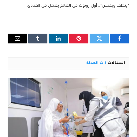
“ينظف ويكنس”.. أول روبوت في العالم يعمل في الفنادق
فيسبوك
تويتر
بينتيريست
لينكدإن
Tumblr
البريد
الإلكترو
المقالات
ذات الصلة