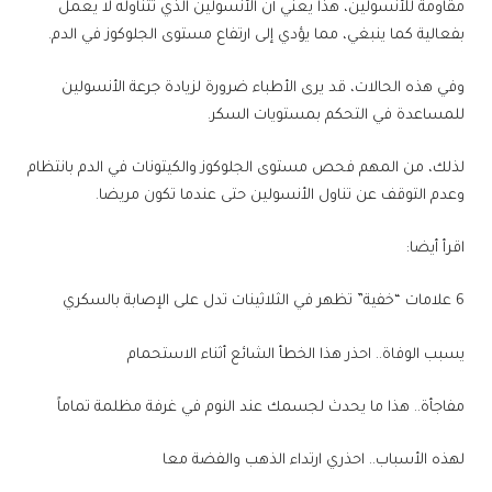
مقاومة للأنسولين، هذا يعني أن الأنسولين الذي تتناوله لا يعمل
بفعالية كما ينبغي، مما يؤدي إلى ارتفاع مستوى الجلوكوز في الدم.
وفي هذه الحالات، قد يرى الأطباء ضرورة لزيادة جرعة الأنسولين
للمساعدة في التحكم بمستويات السكر.
لذلك، من المهم فحص مستوى الجلوكوز والكيتونات في الدم بانتظام
وعدم التوقف عن تناول الأنسولين حتى عندما تكون مريضا.
اقرأ أيضا:
6 علامات “خفية” تظهر في الثلاثينات تدل على الإصابة بالسكري
يسبب الوفاة.. احذر هذا الخطأ الشائع أثناء الاستحمام
مفاجأة.. هذا ما يحدث لجسمك عند النوم في غرفة مظلمة تماماً
لهذه الأسباب.. احذري ارتداء الذهب والفضة معا