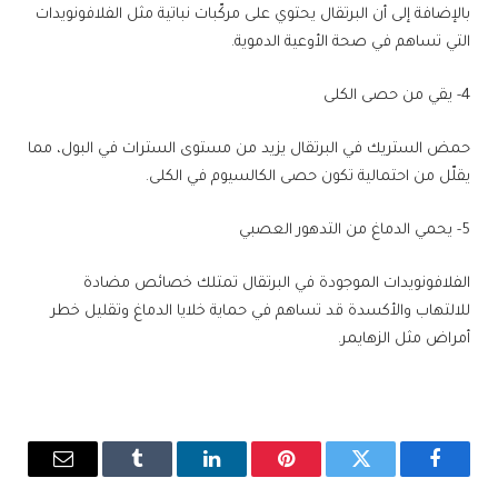
بالإضافة إلى أن البرتقال يحتوي على مركّبات نباتية مثل الفلافونويدات
التي تساهم في صحة الأوعية الدموية.
4- يقي من حصى الكلى
حمض الستريك في البرتقال يزيد من مستوى السترات في البول، مما
يقلّل من احتمالية تكون حصى الكالسيوم في الكلى.
5- يحمي الدماغ من التدهور العصبي
الفلافونويدات الموجودة في البرتقال تمتلك خصائص مضادة
للالتهاب والأكسدة قد تساهم في حماية خلايا الدماغ وتقليل خطر
أمراض مثل الزهايمر.
فيسبوك
تويتر
بينتيريست
لينكدإن
Tumblr
البريد