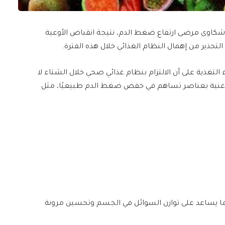
شكاوى مرضى ارتفاع ضغط الدم، نتيجة انقباض الأوعية
ى التحذير من إهمال النظام الغذائي خلال هذه الفترة.
صحيفة، medicalxpress، يشدد خبراء التغذية على أن الالتزام بنظام غذائي صحي خلال الشتاء لا
ه غنية بعناصر تساهم في خفض ضغط الدم طبيعيًا، مثل
يان على نسبة عالية من البوتاسيوم وفيتامين C، ما يساعد على توازن السوائل في الجسم وتحسين مرونة