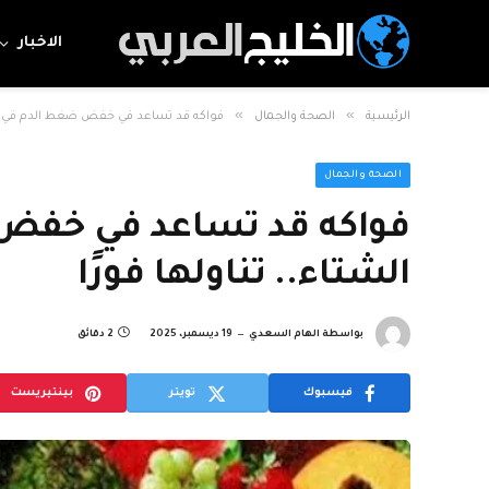
الاخبار
»
»
الرئيسية
الصحة والجمال
فواكه قد تساعد في خفض ضغط الدم في فصل
الصحة والجمال
فواكه قد تساعد في خف
الشتاء.. تناولها فورًا
بواسطة
الهام السعدي
19 ديسمبر، 2025
2 دقائق
فيسبوك
تويتر
بينتيريست