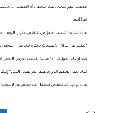
تغطية الفم بمنديل عند السعال أو العطس والتخلص 
اقرأ أيضا:
عادة شائعة تسبب ضيق في التنفس طوال اليوم.. احذ
“تظهر في البراز”.. 5 علامات مبكرة لسرطان القولون والمستقيم
بعد ارتفاع الحوادث.. 13 علامة تكشف تعرض الطفل لاعتداء جنسي
لماذا يظل ضغط الدم مرتفعا رغم تقليل الملح؟ إليك
عادة يومية قد تخفض ضغط الدم بسهولة.. لاتفوتك
شاركها.