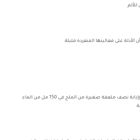
لألم.
 الأدلة على فعاليتها المنفردة قليلة.
ولتخفيف التهاب الحلق، يمكن الغرغرة بالماء والملح وإذابة نصف ملعقة صغيرة من الملح في 150 مل من الماء