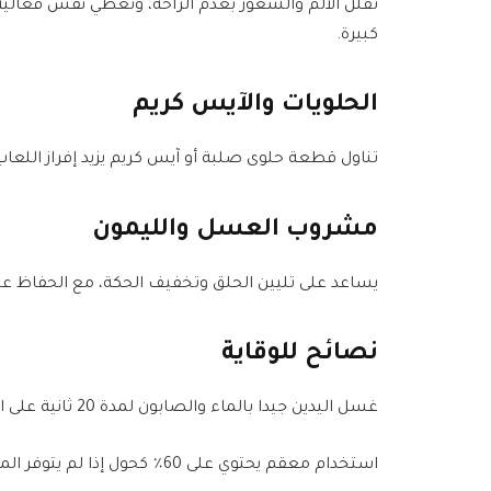
تقلل الألم والشعور بعدم الراحة، وتعطي نفس فعالية ال
كبيرة.
الحلويات والآيس كريم
تناول قطعة حلوى صلبة أو آيس كريم يزيد إفراز اللعاب
مشروب العسل والليمون
يساعد على تليين الحلق وتخفيف الحكة، مع الحفاظ على 
نصائح للوقاية
غسل اليدين جيدا بالماء والصابون لمدة 20 ثانية على الأقل، خاصة بعد السعال أو العطس أو تنظيف الأنف.
استخدام معقم يحتوي على 60٪ كحول إذا لم يتوفر الماء والصابون.