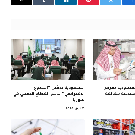
فيسبوك
تويتر
بينتيريست
لينكدإن
Tumblr
البريد
الإلكتروني
 السعودية تفرض
السعودية تدشن “التطوع
الافتراضي” لدعم القطاع الصحي في
سوريا
13 أبريل، 2026