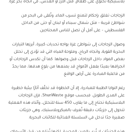
بلاستيكية تحتوي على طعام، مثل الأرز أو العدس، في اتجاه بحر غزة.
الزجاجات تغلق بإحكام لتمنع تسرب الماء، وتُلقى في البحر من
شواطئ قريبة – مثل شمال سيناء أو لبنان أو حتى من الداخل
الفلسطيني – على أمل أن تصل للناس المحتاجين.
وصول الزجاجات إلى شواطئ غزة يواجه تحديات كبيرة، أبرزها التيارات
البحرية القوية، واتجاه الرياح، وملوحة المياه التي قد تؤدي إلى تحلل
بعض المواد داخل الزجاجات قبل وصولها. كما أن تكدس الزجاجات أو
انجرافها بعيدًا بفعل الأمواج قد يمنعها من بلوغ هدفها، مما يحدّ
من فاعلية المبادرة على أرض الواقع.
رغم النوايا الطيبة للمبادرة، إلا أن الخطوة قد تخلّف آثارًا بيئية خطيرة
على المدى الطويل. فبحسب موقع ShunWaste، فإن الزجاجات
البلاستيكية تحتاج إلى ما يقارب 450 سنة للتحلل، وأثناء هذه العملية
تتحول إلى جزيئات دقيقة تُعرف بالميكروبلاستيك، وهي جزيئات
صغيرة جدًا تدخل في السلسلة الغذائية للكائنات البحرية.
هذه الجزيئات لا تُرى بالعين المجردة، لكنها تُبتلع من قِبل الأسماك