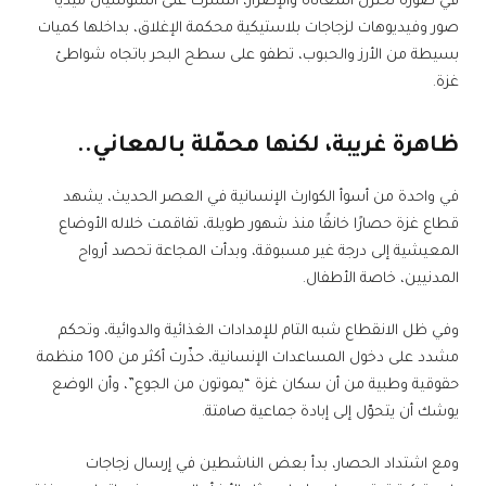
في صورة تختزل المعاناة والإصرار، انتشرت على السوشيال ميديا
صور وفيديوهات لزجاجات بلاستيكية محكمة الإغلاق، بداخلها كميات
بسيطة من الأرز والحبوب، تطفو على سطح البحر باتجاه شواطئ
غزة.
ظاهرة غريبة، لكنها محمّلة بالمعاني..
في واحدة من أسوأ الكوارث الإنسانية في العصر الحديث، يشهد
قطاع غزة حصارًا خانقًا منذ شهور طويلة، تفاقمت خلاله الأوضاع
المعيشية إلى درجة غير مسبوقة، وبدأت المجاعة تحصد أرواح
المدنيين، خاصة الأطفال.
وفي ظل الانقطاع شبه التام للإمدادات الغذائية والدوائية، وتحكم
مشدد على دخول المساعدات الإنسانية، حذّرت أكثر من 100 منظمة
حقوقية وطبية من أن سكان غزة “يموتون من الجوع”، وأن الوضع
يوشك أن يتحوّل إلى إبادة جماعية صامتة.
ومع اشتداد الحصار، بدأ بعض الناشطين في إرسال زجاجات