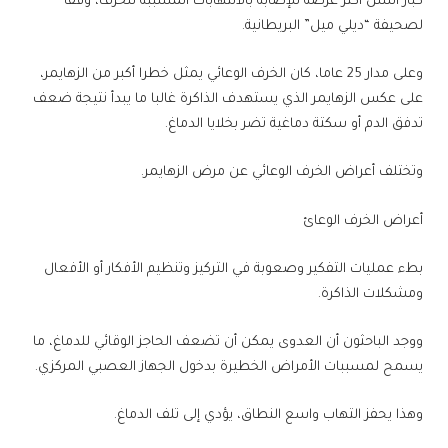
كبار السن أكثر عرضة للإصابة بالالتهابات المسببة للخرف، وفقا
لصحيفة “ديلي ميل” البريطانية.
وعلى مدار 25 عاما، كان الخرف الوعائي يمثل خطرا أكبر من الزهايمر،
على عكس الزهايمر الذي يستهدف الذاكرة غالبا ما يبدأ نتيجة ضعف
تدفق الدم أو سكتة دماغية تضر بخلايا الدماغ.
وتختلف أعراض الخرف الوعائي عن مرض الزهايمر.
أعراض الخرف الوعائ
بطء عمليات التفكير وصعوبة في التركيز وتنظيم الأفكار أو الأفعال
ومشكلات الذاكرة.
ووجد الباحثون أن العدوى يمكن أن تضعف الحاجز الوقائي للدماغ، ما
يسمح لمسببات الأمراض الخطيرة بدخول الجهاز العصبي المركزي.
وهذا يحفز التهاب واسع النطاق، يؤدي إلى تلف الدماغ.