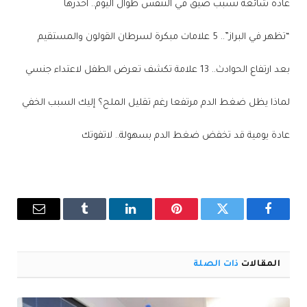
عادة شائعة تسبب ضيق في التنفس طوال اليوم.. احذرها
“تظهر في البراز”.. 5 علامات مبكرة لسرطان القولون والمستقيم
بعد ارتفاع الحوادث.. 13 علامة تكشف تعرض الطفل لاعتداء جنسي
لماذا يظل ضغط الدم مرتفعا رغم تقليل الملح؟ إليك السبب الخفي
عادة يومية قد تخفض ضغط الدم بسهولة.. لاتفوتك
فيسبوك
تويتر
بينتيريست
لينكدإن
Tumblr
البريد
الإلكترو
المقالات
ذات الصلة