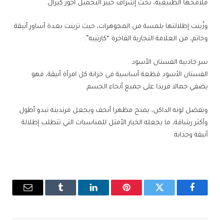
ملامحها الطبيعية، تحت إشراف خبير التجميل أجور كيرال.
وزُينت إطلالتها بلمسة من المجوهرات، حيث تزينت بعدة أساور أنيقة
وخاتم، من العلامة التجارية الفاخرة “كارتييه”.
سر جاذبية الفستان الأسود
الفستان الأسود قطعة أساسية في خزانة كل امرأة أنيقة، فهو
يضفي جمالا فريدا على جميع أنحاء الجسم.
وبفضل لونه الداكن، يمنح مظهرا أنحف ويجعل مرتديته تبدو أطول
وأكثر رشاقة، ما يجعله الخيار الأمثل للمناسبات التي تتطلب إطلالة
أنيقة وجذابة.
فيسبوك
تويتر
بينتيريست
لينكدإن
Tumblr
البريد
الإلكترو