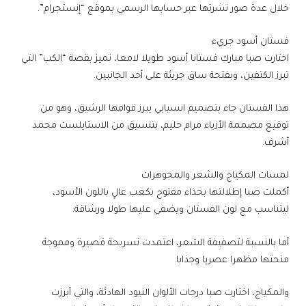
خلال عدة صور نشرتها عبر حسابها الرسمي بموقع “إنستجرام”.
فستان أسود جريء
اختارت صبا مبارك فستانا أسود طويلا لامعا، تميز بقصة “الكب” التي
تبرز الكتفين، وبفتحة ساق جريئة على أحد الجانبين.
هذا الفستان جاء بتصميم انسيابي يبرز قوامها الرشيق، وهو من
توقيع مصممة الأزياء مرام حليم، بتنسيق من الاستايلست محمد
أشرف.
لمسات المكياج والشعر والمجوهرات
أكملت صبا إطلالتها بحذاء مفتوح بكعب عالٍ باللون الأسود،
ليتناسب مع لون الفستان ويضفي عليها طولا ورشاقة.
أما بالنسبة لتصفيفة الشعر، اعتمدت تسريحة قصيرة ومموجة
منحتها مظهرا عصريا وجذابا.
والمكياج، اختارت صبا درجات الألوان النيود الهادئة، والتي أبرزت