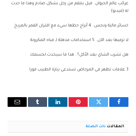
غرائب عالم الحيوان.. فيل ينتقم من رجل بشكل صادم وهذا ما حدث
له (فيديو)
خسائر مالية ونحس.. 4 أبراج حظها سيء مع اقتران القمر بالمريخ
لا ترميها بعد الآن.. 5 استخدامات مذهلة لـ مياه المكرونة
هل تشرب الشاي بعد الأكل؟.. هذا ما سيحدث لجسمك
3 علامات تظهر في المرحاض تستدعي زيارة الطبيب فورا
فيسبوك
تويتر
بينتيريست
لينكدإن
Tumblr
البريد
الإلكترو
المقالات
ذات الصلة