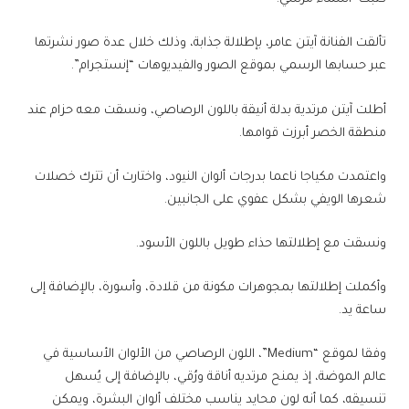
تألقت الفنانة آيتن عامر، بإطلالة جذابة، وذلك خلال عدة صور نشرتها
عبر حسابها الرسمي بموقع الصور والفيديوهات “إنستجرام”.
أطلت آيتن مرتدية بدلة أنيقة باللون الرصاصي، ونسقت معه حزام عند
منطقة الخصر أبرزت قوامها.
واعتمدت مكياجا ناعما بدرجات ألوان النيود، واختارت أن تترك خصلات
شعرها الويفي بشكل عفوي على الجانبين.
ونسقت مع إطلالتها حذاء طويل باللون الأسود.
وأكملت إطلالتها بمجوهرات مكونة من قلادة، وأسورة، بالإضافة إلى
ساعة يد.
وفقا لموقع “Medium”، اللون الرصاصي من الألوان الأساسية في
عالم الموضة، إذ يمنح مرتديه أناقة ورُقي، بالإضافة إلى يُسهل
تنسيقه، كما أنه لون محايد يناسب مختلف ألوان البشرة، ويمكن