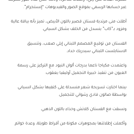
عبر حسابها الرسمي بموقع الصور والفيديوهات “إنستجرام”.
أطلت منى مرتدية فستان قصير باللون الأبيض، تميز بأنه بياقة عالية
ومزود بـ”كاب” ينسدل من الخلف بشكل انسيابي.
الفستان من توقيع المصمم اللبناني إيلي صعب، وتنسيق
الاستايلست اللبناني سيدريك حداد.
واعتمدت مكياجا ناعما بدرجات ألوان النيود مع التركيز على رسمة
العيون من تنفيذ خبيرة التجميل أوليفيا يعقوب.
بينما اختارت تسريحة شعر منسدلة على كتفيها بشكل انسيابي
بواسطة صالون فادي رشواني للتجميل.
ونسقت مع الفستان كلاتش وحذاء باللون الذهبي.
وأكملت إطلالتها بمجوهرات مكونة من أقراط طويلة، وعدة خواتم.