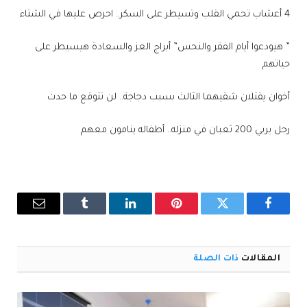
4 أعشاب تحمي القلب وتسيطر على السكر.. احرص عليها في الشتاء
” هيودعوا أيام الفقر والنحس” أبراج العز والسعادة هيسيطر على
حياتهم
أخوان يقتلان شقيهما الثالث بسبب دجاجة.. لن تتوقع ما حدث
رجل يربي 200 ثعبان في منزله.. أطفاله ينامون معهم
فيسبوك
تويتر
بينتيريست
لينكدإن
Tumblr
البريد
الإلكترو
المقالات
ذات الصلة