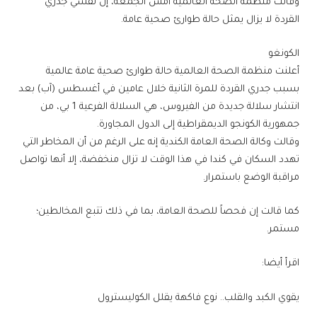
وقالت منظمة الصحة العالمية أمس الجمعة، إن تفشي جدري
القردة لا يزال يمثل حالة طوارئ صحية عامة.
الكونغو
أعلنت منظمة الصحة العالمية حالة طوارئ صحية عامة عالمية
بسبب جدري القردة للمرة الثانية خلال عامين في أغسطس (آب) بعد
انتشار سلالة جديدة من الفيروس، هي السلالة الفرعية 1 بي، من
جمهورية الكونجو الديمقراطية إلى الدول المجاورة.
وقالت وكالة الصحة العامة الكندية إنه على الرغم من أن المخاطر التي
تهدد السكان في كندا في هذا الوقت لا تزال منخفضة، إلا أنها تواصل
مراقبة الوضع باستمرار.
كما قالت إن فحصاً للصحة العامة، بما في ذلك تتبع المخالطين؛
مستمر.
اقرأ أيضا:
يقوي الكبد والقلب.. نوع فاكهة يقلل الكوليسترول