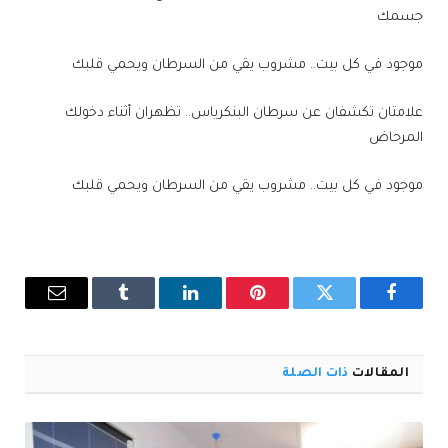
جسمك
موجود في كل بيت.. مشروب يقي من السرطان ويحمي قلبك
علامتان تكشفان عن سرطان البنكرياس.. تظهران أثناء دخولك
المرحاض
موجود في كل بيت.. مشروب يقي من السرطان ويحمي قلبك
فيسبوك
تويتر
بينتيريست
لينكدإن
Tumblr
البريد
الإلكترو
المقالات
ذات الصلة