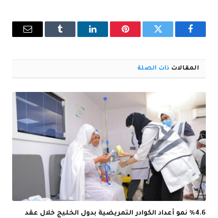
فيسبوك
تويتر
بينتيريست
لينكدإن
Tumblr
البريد
الإلكترو
المقالات
ذات الصلة
%4.6 نمو أعداد الكوادر التمريضية بدول الخليج خلال عقد